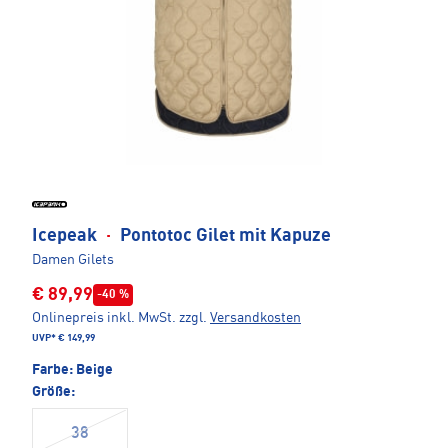
Icepeak
·
Pontotoc Gilet mit Kapuze
Damen Gilets
€ 89,99
-40 %
Onlinepreis inkl. MwSt.
zzgl.
Versandkosten
UVP*
€ 149,99
Farbe:
Beige
Größe:
38