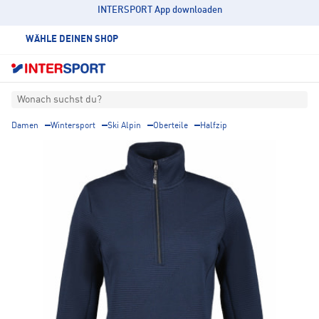
INTERSPORT App downloaden
WÄHLE DEINEN SHOP
Wonach suchst du?
Damen
Wintersport
Ski Alpin
Oberteile
Halfzip