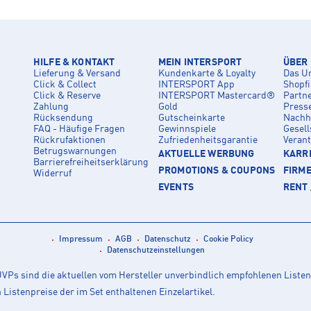
HILFE & KONTAKT
MEIN INTERSPORT
ÜBER
Lieferung & Versand
Kundenkarte & Loyalty
Das U
Click & Collect
INTERSPORT App
Shopf
Click & Reserve
INTERSPORT Mastercard®
Partn
Zahlung
Gold
Press
Rücksendung
Gutscheinkarte
Nachha
FAQ - Häufige Fragen
Gewinnspiele
Gesell
Rückrufaktionen
Zufriedenheitsgarantie
Veran
Betrugswarnungen
AKTUELLE WERBUNG
KARRI
Barrierefreiheitserklärung
PROMOTIONS & COUPONS
FIRM
Widerruf
EVENTS
RENT 
Impressum
AGB
Datenschutz
Cookie Policy
Datenschutzeinstellungen
Ps sind die aktuellen vom Hersteller unverbindlich empfohlenen Listen
istenpreise der im Set enthaltenen Einzelartikel.