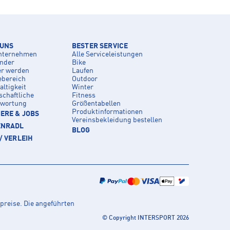
 UNS
BESTER SERVICE
nternehmen
Alle Serviceleistungen
inder
Bike
er werden
Laufen
ebereich
Outdoor
ltigkeit
Winter
schaftliche
Fitness
twortung
Größentabellen
Produktinformationen
ERE & JOBS
Vereinsbekleidung bestellen
ENRADL
BLOG
/ VERLEIH
preise. Die angeführten
© Copyright INTERSPORT 2026