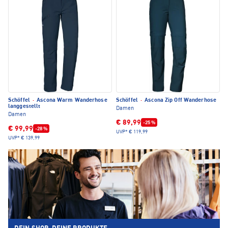
Schöffel
·
Ascona Warm Wanderhose
Schöffel
·
Ascona Zip Off Wanderhose
langgestellt
Damen
Damen
€ 89,99
-25 %
€ 99,99
-28 %
UVP*
€ 119,99
UVP*
€ 139,99