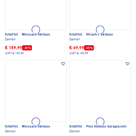
Schöffel
·
Weissach Skihose
Schöffel
·
Villach L Skihose
Damen
Damen
€ 159,99
€ 69,99
-20 %
-65 %
UVP*
€ 199,99
UVP*
€ 199,99
Schöffel
·
Weissach Skihose
Schöffel
·
Pine Skihose kurzgestellt
Damen
Damen