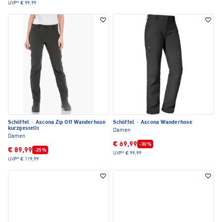
UVP*
€ 99,99
Schöffel
·
Ascona Zip Off Wanderhose
Schöffel
·
Ascona Wanderhose
kurzgestellt
Damen
Damen
€ 69,99
-30 %
€ 89,99
-25 %
UVP*
€ 99,99
UVP*
€ 119,99