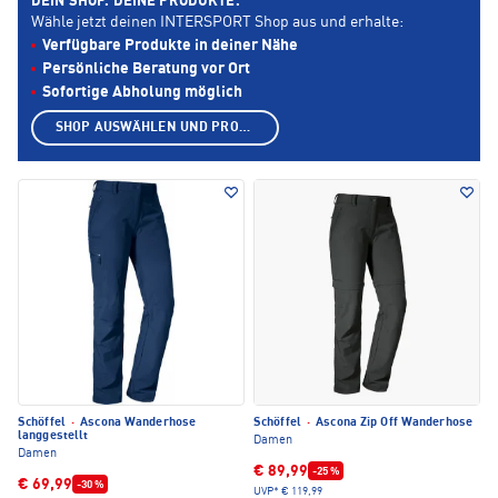
DEIN SHOP. DEINE PRODUKTE.
Wähle jetzt deinen INTERSPORT Shop aus und erhalte:
Verfügbare Produkte in deiner Nähe
Persönliche Beratung vor Ort
Sofortige Abholung möglich
SHOP AUSWÄHLEN UND PRODUKTE ANZEIGEN
Schöffel
·
Ascona Wanderhose
Schöffel
·
Ascona Zip Off Wanderhose
langgestellt
Damen
Damen
€ 89,99
-25 %
€ 69,99
-30 %
UVP*
€ 119,99