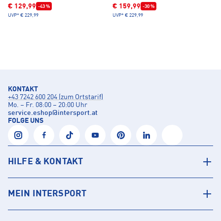
€ 129,99
€ 159,99
-43 %
-30 %
UVP*
€ 229,99
UVP*
€ 229,99
KONTAKT
+43 7242 600 204 (zum Ortstarif)
Mo. – Fr. 08:00 – 20:00 Uhr
service.eshop
@
intersport.at
FOLGE UNS
HILFE & KONTAKT
MEIN INTERSPORT