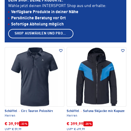
DEIN SHOP. DEINE PRODUKTE.
Wähle jetzt deinen INTERSPORT Shop aus und erhalte:
Verfügbare Produkte in deiner Nähe
Persönliche Beratung vor Ort
Sofortige Abholung möglich
SHOP AUSWÄHLEN UND PRODUKTE ANZEIGEN
Schöffel
·
Circ Tauron Poloshirt
Schöffel
·
Safuna Skijacke mit Kapuze
Herren
Herren
€ 39,99
€ 399,99
-33 %
-20 %
UVP*
€ 59,99
UVP*
€ 499,99