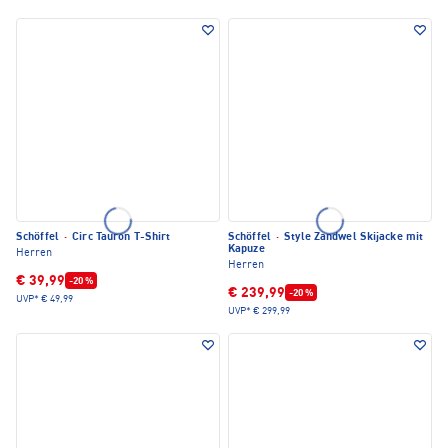
Schöffel
·
Circ Tauron T-Shirt
Schöffel
·
Style Zandwel Skijacke mit
Kapuze
Herren
Herren
€ 39,99
-20 %
€ 239,99
-20 %
UVP*
€ 49,99
UVP*
€ 299,99