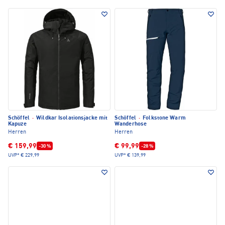
Schöffel
·
Wildkar Isolationsjacke mit
Schöffel
·
Folkstone Warm
Kapuze
Wanderhose
Herren
Herren
€ 159,99
€ 99,99
-30 %
-28 %
UVP*
€ 229,99
UVP*
€ 139,99