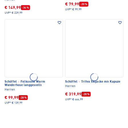
€ 79,99
-20 %
€ 149,99
-34 %
UVP*
€ 99,99
UVP*
€ 229,99
Schöffel
·
Folkstone Warm
Schöffel
·
Trifex Skijacke mit Kapuze
Wanderhose langgestellt
Herren
Herren
€ 319,99
-28 %
€ 99,99
-28 %
UVP*
€ 444,99
UVP*
€ 139,99