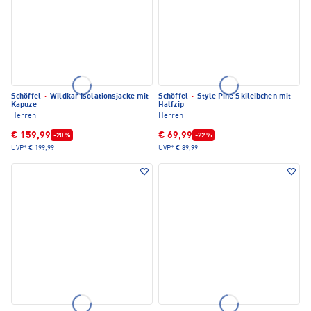
Schöffel
·
Wildkar Isolationsjacke mit
Schöffel
·
Style Pine Skileibchen mit
Kapuze
Halfzip
Herren
Herren
€ 159,99
€ 69,99
-20 %
-22 %
UVP*
€ 199,99
UVP*
€ 89,99