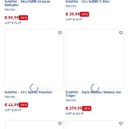
Schöffel
·
Skin Pants 4h kurze
Schöffel
·
Circ Sulten T-Shirt
Radtights
Herren
Herren
€ 39,99
-20 %
€ 59,99
-20 %
UVP*
€ 49,99
UVP*
€ 74,99
Schöffel
·
Circ Tauron Poloshirt
Schöffel
·
Style Mountet Skihose mit
Träger
Herren
Herren
€ 44,99
-25 %
€ 279,99
-20 %
UVP*
€ 59,99
UVP*
€ 349,99