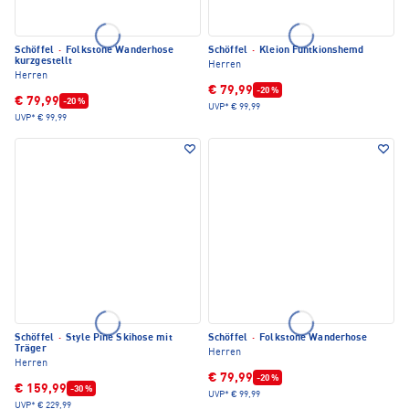
Schöffel
·
Folkstone Wanderhose
Schöffel
·
Kleion Funtkionshemd
kurzgestellt
Herren
Herren
€ 79,99
-20 %
€ 79,99
-20 %
UVP*
€ 99,99
UVP*
€ 99,99
Schöffel
·
Style Pine Skihose mit
Schöffel
·
Folkstone Wanderhose
Träger
Herren
Herren
€ 79,99
-20 %
€ 159,99
-30 %
UVP*
€ 99,99
UVP*
€ 229,99