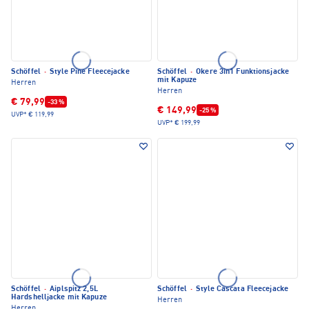
Schöffel
·
Style Pine Fleecejacke
Schöffel
·
Okere 3in1 Funktionsjacke
mit Kapuze
Herren
Herren
€ 79,99
-33 %
€ 149,99
-25 %
UVP*
€ 119,99
UVP*
€ 199,99
Schöffel
·
Aiplspitz 2,5L
Schöffel
·
Style Cascata Fleecejacke
Hardshelljacke mit Kapuze
Herren
Herren