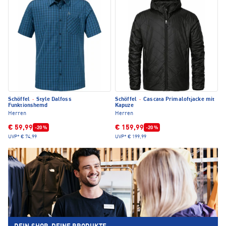
Schöffel
·
Style Dalfoss
Schöffel
·
Cascata Primaloftjacke mit
Funktionshemd
Kapuze
Herren
Herren
€ 59,99
€ 159,99
-20 %
-20 %
UVP*
€ 74,99
UVP*
€ 199,99