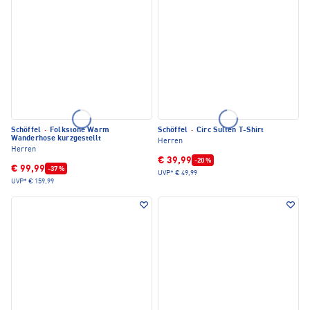
Schöffel
·
Folkstone Warm
Schöffel
·
Circ Sulten T-Shirt
Wanderhose kurzgestellt
Herren
Herren
€ 39,99
-20 %
€ 99,99
-37 %
UVP*
€ 49,99
UVP*
€ 159,99