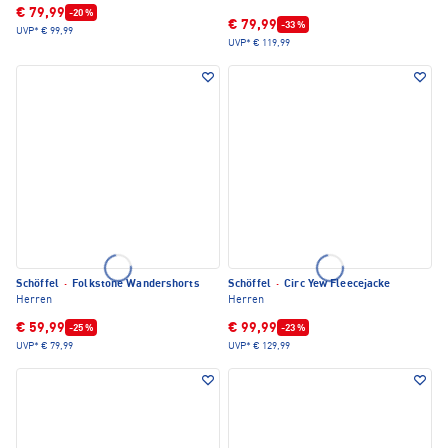
€ 79,99
-20 %
€ 79,99
-33 %
UVP*
€ 99,99
UVP*
€ 119,99
Schöffel
·
Folkstone Wandershorts
Schöffel
·
Circ Yew Fleecejacke
Herren
Herren
€ 59,99
€ 99,99
-25 %
-23 %
UVP*
€ 79,99
UVP*
€ 129,99