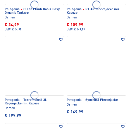
Patagonia
·
Clean Climb Roots Boxy
Patagonia
·
R1 Air Fleecejacke mit
Organic Tanktop
Kapuze
Damen
Damen
€ 34,99
€ 109,99
UVP*
€ 44,99
UVP*
€ 149,99
Patagonia
·
Torrentshell 3L
Patagonia
·
Synchilla Fleecejacke
Regenjacke mit Kapuze
Damen
Damen
€ 149,99
€ 199,99