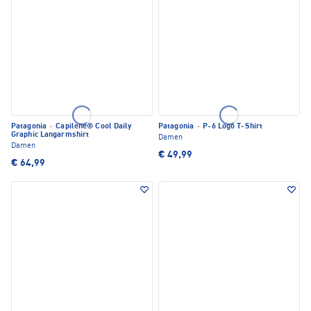
Patagonia
·
Capilene® Cool Daily
Patagonia
·
P-6 Logo T-Shirt
Graphic Langarmshirt
Damen
Damen
€ 49,99
€ 64,99