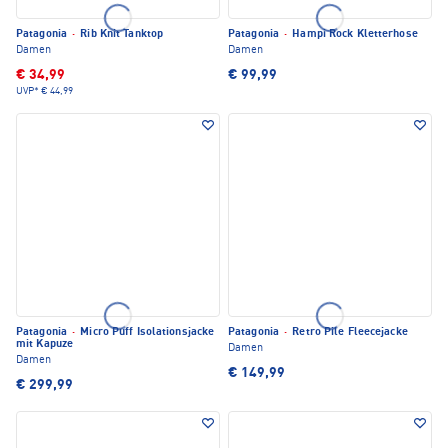
Patagonia
·
Rib Knit Tanktop
Patagonia
·
Hampi Rock Kletterhose
Damen
Damen
€ 34,99
€ 99,99
UVP*
€ 44,99
Patagonia
·
Micro Puff Isolationsjacke
Patagonia
·
Retro Pile Fleecejacke
mit Kapuze
Damen
Damen
€ 149,99
€ 299,99