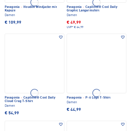
Patagonia
·
Houdini Windjacke mit
Patagonia
·
Capilene® Cool Daily
Kapuze
Graphic Langarmshirt
Damen
Damen
€ 109,99
€ 49,99
UVP*
€ 64,99
Patagonia
·
Capilene® Cool Daily
Patagonia
·
P-6 Logo T-Shirt
Cloud Crag T-Shirt
Damen
Damen
€ 44,99
€ 54,99