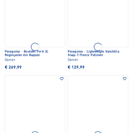
Patagonia
·
Boulder Fork 3L
Patagonia
·
Lightweight Synchilla
Regenjacke mit Kapuze
Snap-T Fleece Pullover
Damen
Damen
€ 269,99
€ 129,99