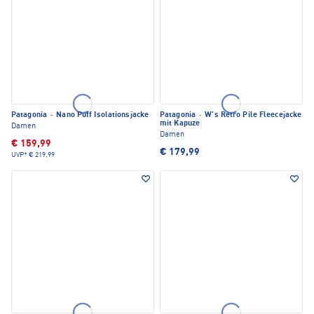
Patagonia
·
Nano Puff Isolationsjacke
Patagonia
·
W's Retro Pile Fleecejacke
mit Kapuze
Damen
Damen
€ 159,99
€ 179,99
UVP*
€ 219,99