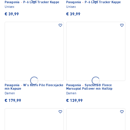
Patagonia
·
P-6 Logo Trucker Kappe
Patagonia
·
P-6 Logo Trucker Kappe
Unisex
Unisex
€ 39,99
€ 39,99
Patagonia
·
W's Retro Pile Fleecejacke
Patagonia
·
Synchilla® Fleece
mit Kapuze
Marsupial Pullover mit Halfzip
Damen
Damen
€ 179,99
€ 139,99