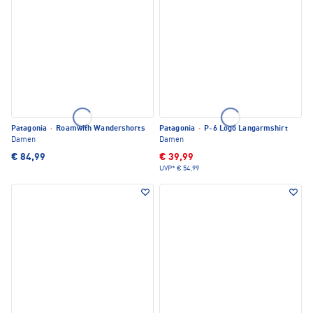
Patagonia
·
Roamwith Wandershorts
Patagonia
·
P-6 Logo Langarmshirt
Damen
Damen
€ 84,99
€ 39,99
UVP*
€ 54,99