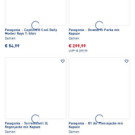
Patagonia
·
Capilene® Cool Daily
Patagonia
·
Downdrift Parka mit
Mother Rays T-Shirt
Kapuze
Damen
Damen
€ 54,99
€ 299,99
UVP*
€ 399,99
Patagonia
·
Torrentshell 3L
Patagonia
·
R1 Air Fleecejacke mit
Regenjacke mit Kapuze
Kapuze
Damen
Damen