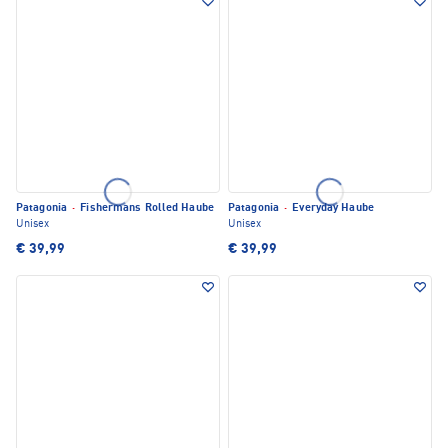
Patagonia
·
Fishermans Rolled Haube
Patagonia
·
Everyday Haube
Unisex
Unisex
€ 39,99
€ 39,99