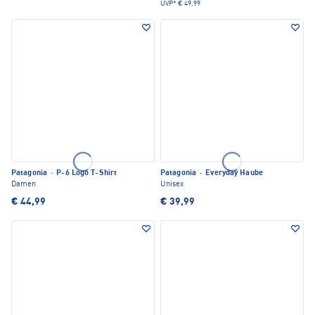
UVP*
€ 49,99
Patagonia
·
P-6 Logo T-Shirt
Patagonia
·
Everyday Haube
Damen
Unisex
€ 44,99
€ 39,99