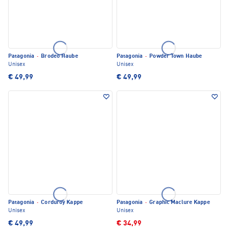
Patagonia
·
Brodeo Haube
Patagonia
·
Powder Town Haube
Unisex
Unisex
€ 49,99
€ 49,99
Patagonia
·
Corduroy Kappe
Patagonia
·
Graphic Maclure Kappe
Unisex
Unisex
€ 49,99
€ 34,99