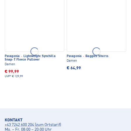
Patagonia
·
Lightweight Synchilla
Patagonia
·
Baggies Shorts
Snap-T Fleece Pullover
Damen
Damen
€ 64,99
€ 99,99
UVP*
€ 129,99
KONTAKT
+43 7242 600 204 (zum Ortstarif)
Mo. – Fr. 08:00 – 20:00 Uhr