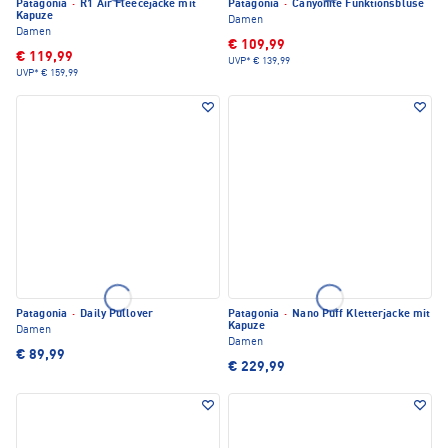
Patagonia
·
R1 Air Fleecejacke mit
Patagonia
·
Canyonite Funktionsbluse
Kapuze
Damen
Damen
€ 109,99
€ 119,99
UVP*
€ 139,99
UVP*
€ 159,99
Patagonia
·
Daily Pullover
Patagonia
·
Nano Puff Kletterjacke mit
Kapuze
Damen
Damen
€ 89,99
€ 229,99