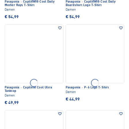
Patagonia
·
Capilene® Cool Daily
Patagonia
·
Capilene® Cool Daily
Mother Rays T-Shirt
Boardshort Logo T-Shirt
Damen
Damen
€ 54,99
€ 54,99
Patagonia
·
Capilene Cool Ultra
Patagonia
·
P-6 Logo T-Shirt
Tanktop
Damen
Damen
€ 44,99
€ 49,99