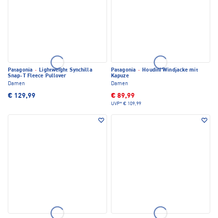
Patagonia
·
Lightweight Synchilla
Patagonia
·
Houdini Windjacke mit
Snap-T Fleece Pullover
Kapuze
Damen
Damen
€ 129,99
€ 89,99
UVP*
€ 109,99