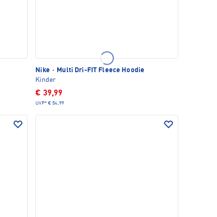
Nike
·
Multi Dri-FIT Fleece Hoodie
Kinder
€ 39,99
UVP*
€ 54,99