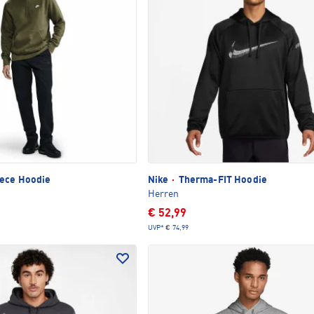
ece Hoodie
Nike
·
Therma-FIT Hoodie
Herren
€ 52,99
UVP*
€ 74,99