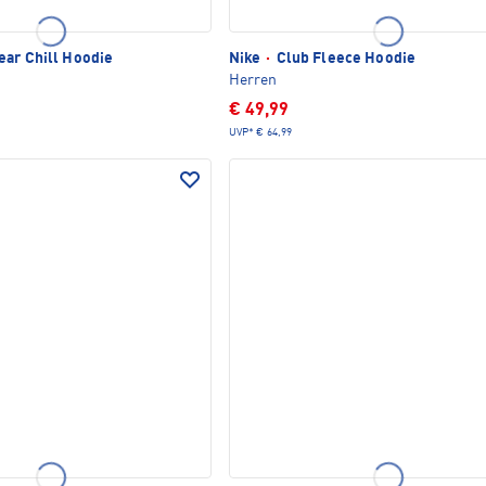
ar Chill Hoodie
Nike
·
Club Fleece Hoodie
Herren
€ 49,99
UVP*
€ 64,99