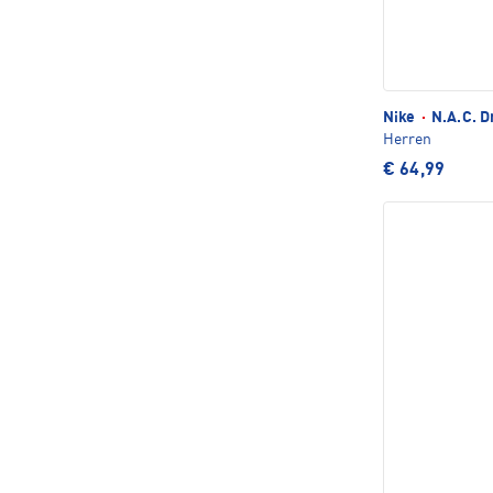
Nike
·
N.A.C. D
Herren
€ 64,99