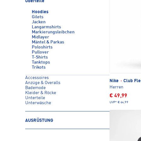
Oberteile
Hoodies
Gilets
Jacken
Langarmshirts
Markierungsleibchen
Midlayer
Mäntel & Parkas
Poloshirts
Pullover
T-Shirts
Tanktops
Trikots
Accessoires
Nike
·
Club Fle
Anzüge & Overalls
Herren
Bademode
Kleider & Röcke
€ 49,99
Unterteile
UVP*
€ 64,99
Unterwäsche
AUSRÜSTUNG