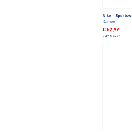
Nike
·
Sportswe
Damen
€ 52,99
UVP*
€ 64,99