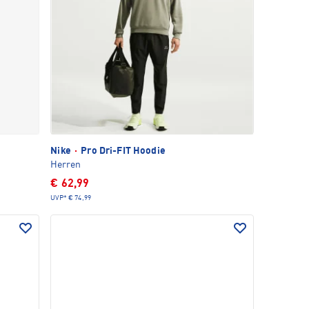
Nike
·
Pro Dri-FIT Hoodie
Herren
€ 62,99
UVP*
€ 74,99