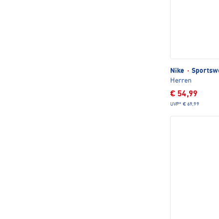
Nike
·
Sportswe
Herren
€ 54,99
UVP*
€ 69,99