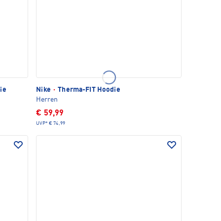
ie
Nike
·
Therma-FIT Hoodie
Herren
€ 59,99
UVP*
€ 74,99