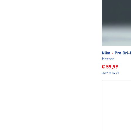
Nike
·
Pro Dri-
Herren
€ 59,99
UVP*
€ 74,99