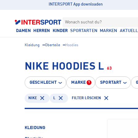
INTERSPORT App downloaden
Wonach suchst du?
DAMEN
HERREN
KINDER
SPORTARTEN
MARKEN
AKTUEL
Kleidung
Oberteile
Hoodies
NIKE HOODIES L
63
GESCHLECHT
MARKE
SPORTART
1
NIKE
L
FILTER LÖSCHEN
KLEIDUNG