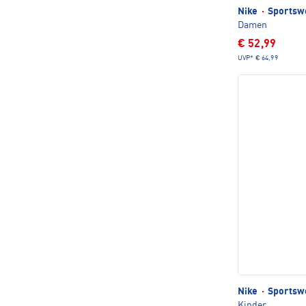
Nike
·
Sportswe
Damen
€ 52,99
UVP*
€ 64,99
Nike
·
Sportswe
Kinder