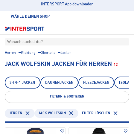
INTERSPORT App downloaden
WÄHLE DEINEN SHOP
Wonach suchst du?
Herren
Kleidung
Oberteile
Jacken
JACK WOLFSKIN JACKEN FÜR HERREN
12
3-IN-1 JACKEN
DAUNENJACKEN
FLEECEJACKEN
ISOLAT
FILTERN & SORTIEREN
HERREN
JACK WOLFSKIN
FILTER LÖSCHEN