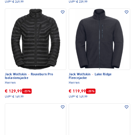
UVP*
€ 249,99
UVP*
€ 239,99
Jack Wolfskin
·
Routeburn Pro
Jack Wolfskin
·
Lake Ridge
Isolationsjacke
Fleecejacke
Herren
Herren
€ 129,99
€ 119,99
-23 %
-20 %
UVP*
€ 169,99
UVP*
€ 149,99