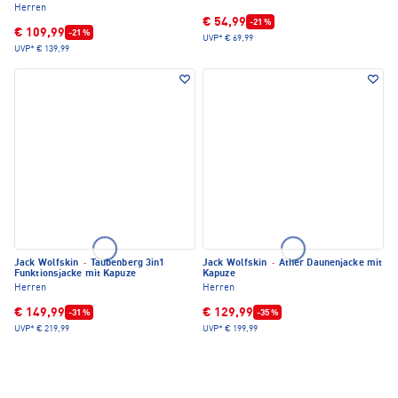
Herren
€ 54,99
-21 %
€ 109,99
-21 %
UVP*
€ 69,99
UVP*
€ 139,99
Jack Wolfskin
·
Taubenberg 3in1
Jack Wolfskin
·
Ather Daunenjacke mit
Funktionsjacke mit Kapuze
Kapuze
Herren
Herren
€ 149,99
€ 129,99
-31 %
-35 %
UVP*
€ 219,99
UVP*
€ 199,99