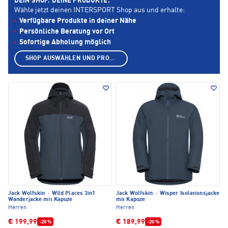
DEIN SHOP. DEINE PRODUKTE.
Wähle jetzt deinen INTERSPORT Shop aus und erhalte:
Verfügbare Produkte in deiner Nähe
Persönliche Beratung vor Ort
Sofortige Abholung möglich
SHOP AUSWÄHLEN UND PRODUKTE ANZEIGEN
Jack Wolfskin
·
Wild Places 3in1
Jack Wolfskin
·
Wisper Isolationsjacke
Wanderjacke mit Kapuze
mit Kapuze
Herren
Herren
€ 199,99
€ 189,99
-20 %
-20 %