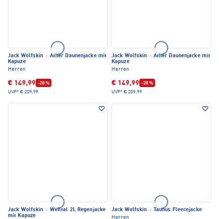
Jack Wolfskin
·
Ather Daunenjacke mit
Jack Wolfskin
·
Ather Daunenjacke mit
Kapuze
Kapuze
Herren
Herren
€ 149,99
€ 149,99
-28 %
-28 %
UVP*
€ 209,99
UVP*
€ 209,99
Jack Wolfskin
·
Weiltal 2L Regenjacke
Jack Wolfskin
·
Taunus Fleecejacke
mit Kapuze
Herren