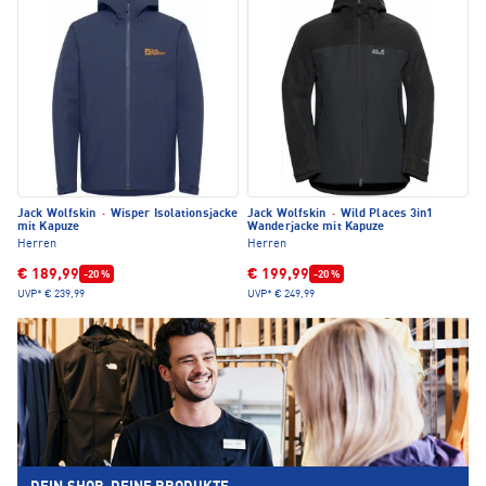
Jack Wolfskin
·
Wisper Isolationsjacke
Jack Wolfskin
·
Wild Places 3in1
mit Kapuze
Wanderjacke mit Kapuze
Herren
Herren
€ 189,99
€ 199,99
-20 %
-20 %
UVP*
€ 239,99
UVP*
€ 249,99