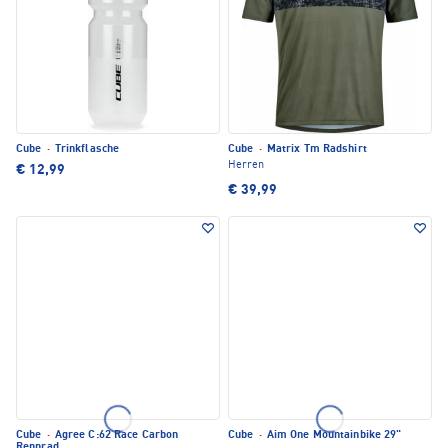
Cube
·
Trinkflasche
Cube
·
Matrix Tm Radshirt
Herren
€ 12,99
€ 39,99
Cube
·
Agree C:62 Race Carbon
Cube
·
Aim One Mountainbike 29"
Rennrad