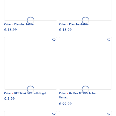
Cube
·
Flaschenhalter
Cube
·
Flaschenhalter
€ 16,99
€ 16,99
Cube
·
RFR Mini Fahrradklingel
Cube
·
Ox Pro MTB-Schuhe
Unisex
€ 3,99
€ 99,99