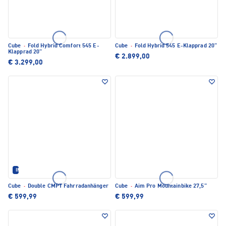
Cube
·
Fold Hybrid Comfort 545 E-
Cube
·
Fold Hybrid 545 E-Klapprad 20"
Klapprad 20"
€ 2.899,00
€ 3.299,00
IM SET ERHÄLTLICH
Cube
·
Double CMPT Fahrradanhänger
Cube
·
Aim Pro Mountainbike 27,5"
€ 599,99
€ 599,99