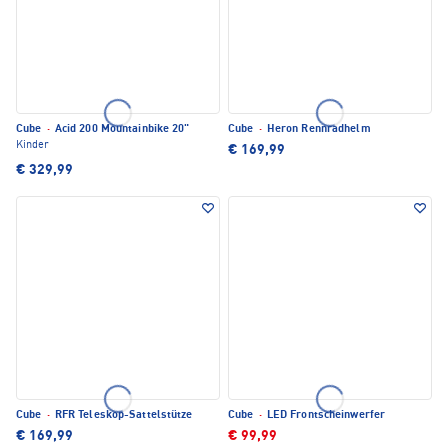
Cube
·
Acid 200 Mountainbike 20"
Cube
·
Heron Rennradhelm
Kinder
€ 169,99
€ 329,99
Cube
·
RFR Teleskop-Sattelstütze
Cube
·
LED Frontscheinwerfer
€ 169,99
€ 99,99