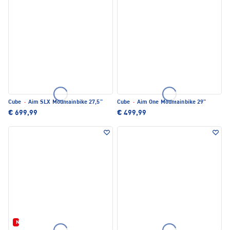
Cube
·
Aim SLX Mountainbike 27,5"
Cube
·
Aim One Mountainbike 29"
€ 699,99
€ 499,99
Neu