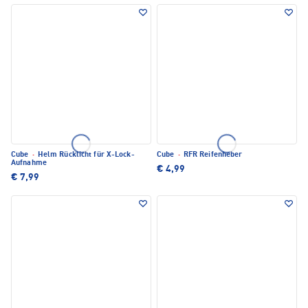
Cube
·
Helm Rücklicht für X-Lock-
Cube
·
RFR Reifenheber
Aufnahme
€ 4,99
€ 7,99