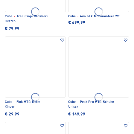
Cube
·
Trail Cmpt Radshort
Cube
·
Aim SLX Mountainbike 29"
Herren
€ 699,99
€ 79,99
Cube
·
Fink MTB-Helm
Cube
·
Peak Pro MTB-Schuhe
Kinder
Unisex
€ 29,99
€ 149,99