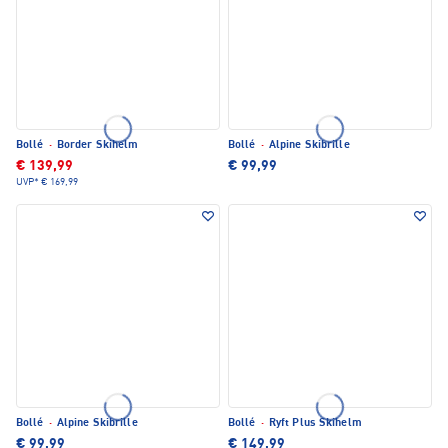
Bollé
·
Border Skihelm
Bollé
·
Alpine Skibrille
€ 139,99
€ 99,99
UVP*
€ 169,99
Bollé
·
Alpine Skibrille
Bollé
·
Ryft Plus Skihelm
€ 99,99
€ 149,99