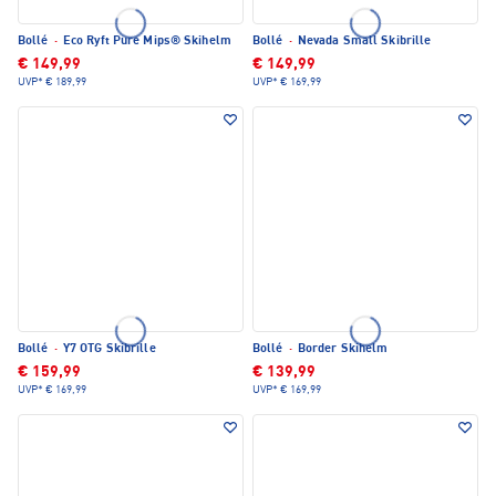
Bollé
·
Eco Ryft Pure Mips® Skihelm
Bollé
·
Nevada Small Skibrille
€ 149,99
€ 149,99
UVP*
€ 189,99
UVP*
€ 169,99
Bollé
·
Y7 OTG Skibrille
Bollé
·
Border Skihelm
€ 159,99
€ 139,99
UVP*
€ 169,99
UVP*
€ 169,99