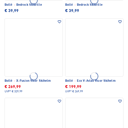
Bollé
·
Bedrock Skibrille
Bollé
·
Bedrock Skibrille
€ 39,99
€ 39,99
Bollé
·
X-Fusion Visor Skihelm
Bollé
·
Eco V-Atlas Visor Skihelm
€ 269,99
€ 199,99
UVP*
€ 329,99
UVP*
€ 269,99