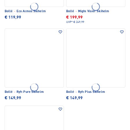
Bollé
·
Eco Atmos Skihelm
Bollé
·
Might Visier Skihelm
€ 119,99
€ 199,99
UVP*
€ 249,99
Bollé
·
Ryft Pure Skihelm
Bollé
·
Ryft Plus Skihelm
€ 149,99
€ 149,99