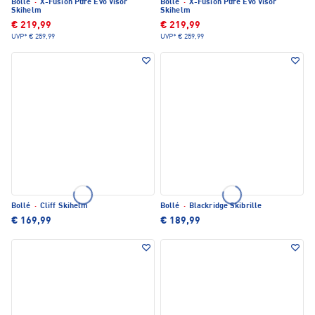
Bollé
·
X-Fusion Pure Evo Visor
Bollé
·
X-Fusion Pure Evo Visor
Skihelm
Skihelm
€ 219,99
€ 219,99
UVP*
€ 259,99
UVP*
€ 259,99
Bollé
·
Cliff Skihelm
Bollé
·
Blackridge Skibrille
€ 169,99
€ 189,99