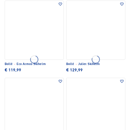
Bollé
·
Eco Atmos Skihelm
Bollé
·
Juliet Skihelm
€ 119,99
€ 129,99