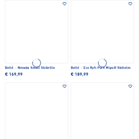
Bollé
·
Nevada Small Skibrille
Bollé
·
Eco Ryft Pure Mips® Skihelm
€ 169,99
€ 189,99