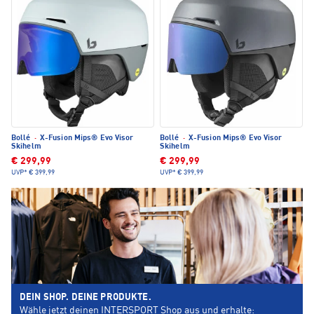
Bollé
·
X-Fusion Mips® Evo Visor
Bollé
·
X-Fusion Mips® Evo Visor
Skihelm
Skihelm
€ 299,99
€ 299,99
UVP*
€ 399,99
UVP*
€ 399,99
DEIN SHOP. DEINE PRODUKTE.
Wähle jetzt deinen INTERSPORT Shop aus und erhalte: