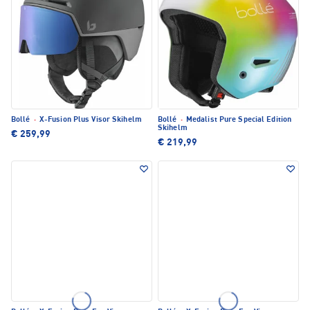
Bollé
·
X-Fusion Plus Visor Skihelm
Bollé
·
Medalist Pure Special Edition
Skihelm
€ 259,99
€ 219,99