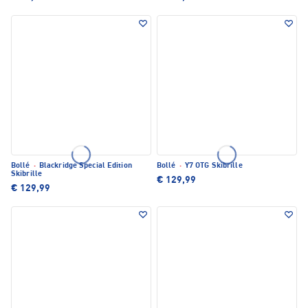
Bollé
·
Blackridge Special Edition
Bollé
·
Y7 OTG Skibrille
Skibrille
€ 129,99
€ 129,99