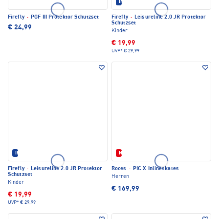
IM SET ERHÄLTLICH
Firefly
·
PGF III Protektor Schutzset
Firefly
·
Leisureline 2.0 JR Protektor
Schutzset
€ 24,99
Kinder
€ 19,99
UVP*
€ 29,99
IM SET ERHÄLTLICH
Neu
Firefly
·
Leisureline 2.0 JR Protektor
Roces
·
PIC X Inlineskates
Schutzset
Herren
Kinder
€ 169,99
€ 19,99
UVP*
€ 29,99