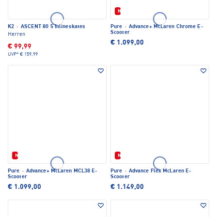
Neu
K2
·
ASCENT 80 5 Inlineskates
Pure
·
Advance+ McLaren Chrome E-
Scooter
Herren
€ 1.099,00
€ 99,99
UVP*
€ 159,99
Neu
Neu
Pure
·
Advance+ McLaren MCL38 E-
Pure
·
Advance Flex McLaren E-
Scooter
Scooter
€ 1.099,00
€ 1.149,00