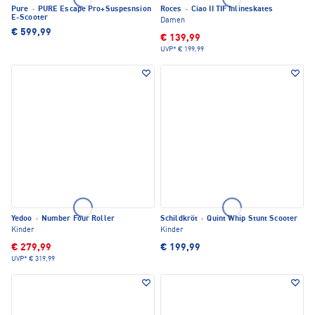
Pure
·
PURE Escape Pro+Suspesnsion
Roces
·
Ciao II TIF Inlineskates
E-Scooter
Damen
€ 599,99
€ 139,99
UVP*
€ 199,99
Yedoo
·
Number Four Roller
Schildkröt
·
Quint Whip Stunt Scooter
Kinder
Kinder
€ 279,99
€ 199,99
UVP*
€ 319,99