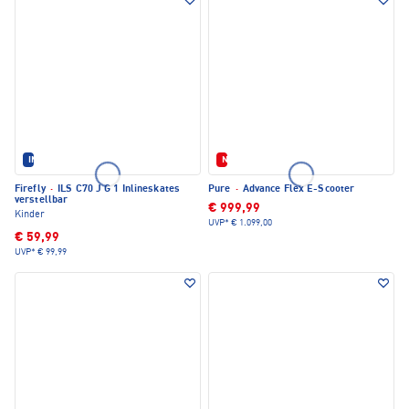
IM SET ERHÄLTLICH
Neu
Firefly
·
ILS C70 J G 1 Inlineskates
Pure
·
Advance Flex E-Scooter
verstellbar
€ 999,99
Kinder
UVP*
€ 1.099,00
€ 59,99
UVP*
€ 99,99