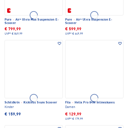
Neu
Neu
Pure
·
Air⁶ Ultra Max Suspension E-
Pure
·
Air⁶ Ultra Suspension E-
Scooter
Scooter
€ 799,99
€ 599,99
UVP*
€ 849,99
UVP*
€ 649,99
Schildkröt
·
Kickless Stunt Scooter
Fila
·
Helix Pro 84W Inlineskates
Kinder
Damen
€ 159,99
€ 129,99
UVP*
€ 179,99