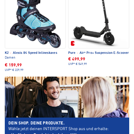
Neu
K2
·
Alexis 84 Speed Inlineskates
Pure
·
Air⁶ Pro+ Suspension E-Scooter
Damen
€ 499,99
UVP*
€ 549,99
€ 159,99
UVP*
€ 229,99
DEIN SHOP. DEINE PRODUKTE.
Wähle jetzt deinen INTERSPORT Shop aus und erhalte: