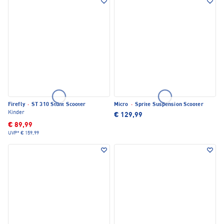
Firefly
·
ST 310 Stunt Scooter
Micro
·
Sprite Suspension Scooter
Kinder
€ 129,99
€ 89,99
UVP*
€ 159,99