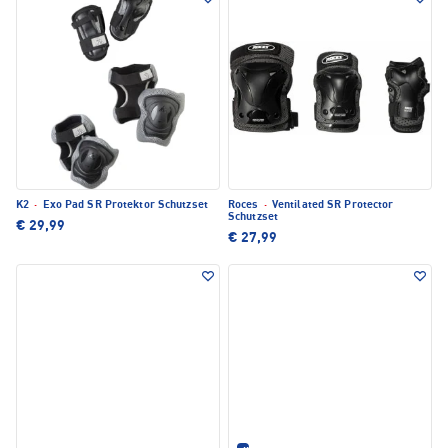
K2
·
Exo Pad SR Protektor Schutzset
Roces
·
Ventilated SR Protector
Schutzset
€ 29,99
€ 27,99