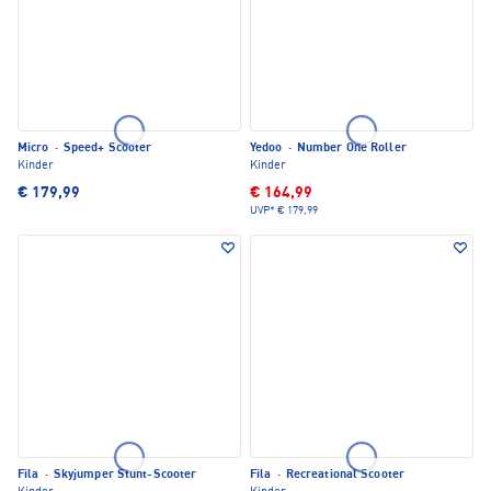
Micro
·
Speed+ Scooter
Yedoo
·
Number One Roller
Kinder
Kinder
€ 179,99
€ 164,99
UVP*
€ 179,99
Fila
·
Skyjumper Stunt-Scooter
Fila
·
Recreational Scooter