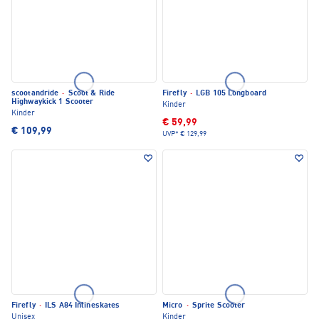
scootandride
·
Scoot & Ride
Firefly
·
LGB 105 Longboard
Highwaykick 1 Scooter
Kinder
Kinder
€ 59,99
€ 109,99
UVP*
€ 129,99
Firefly
·
ILS A84 Inlineskates
Micro
·
Sprite Scooter
Unisex
Kinder