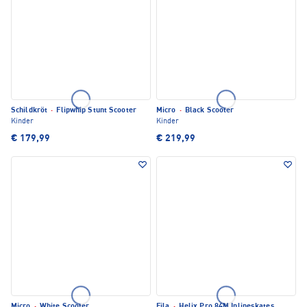
Schildkröt
·
Flipwhip Stunt Scooter
Micro
·
Black Scooter
Kinder
Kinder
€ 179,99
€ 219,99
Micro
·
White Scooter
Fila
·
Helix Pro 84M Inlineskates