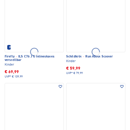
IM SET ERHÄLTLICH
Firefly
·
ILS C76 J G Inlineskates
Schildkröt
·
Run About Scooter
verstellbar
Kinder
Kinder
€ 59,99
€ 69,99
UVP*
€ 79,99
UVP*
€ 109,99