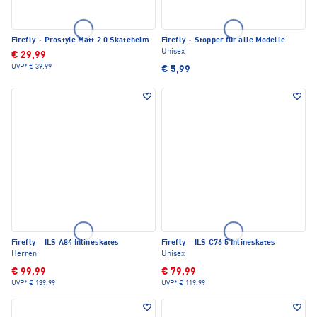
Firefly
·
Prostyle Matt 2.0 Skatehelm
Firefly
·
Stopper für alle Modelle
Unisex
€ 29,99
UVP*
€ 39,99
€ 5,99
Firefly
·
ILS A84 Inlineskates
Firefly
·
ILS C76 5 Inlineskates
Herren
Unisex
€ 99,99
€ 79,99
UVP*
€ 139,99
UVP*
€ 119,99