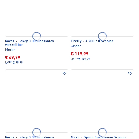
Roces
·
Jokey 3.0 Inlineskates
Firefly
·
A 200 2.0 Scooter
verstellbar
Kinder
Kinder
€ 119,99
€ 69,99
UVP*
€ 149,99
UVP*
€ 99,99
Roces
·
Jokey 3.0 Inlineskates
Micro
·
Sprite Suspension Scooter