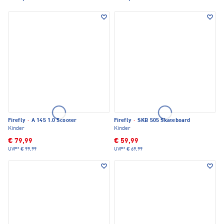
Firefly
·
A 145 1.0 Scooter
Firefly
·
SKB 505 Skateboard
Kinder
Kinder
€ 79,99
€ 59,99
UVP*
€ 99,99
UVP*
€ 69,99