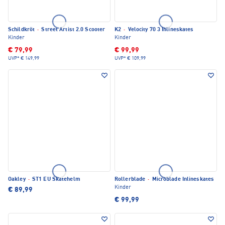
Schildkröt
·
Street Artist 2.0 Scooter
K2
·
Velocity 70 3 Inlineskates
Kinder
Kinder
€ 79,99
€ 99,99
UVP*
€ 149,99
UVP*
€ 109,99
Oakley
·
ST1 EU Skatehelm
Rollerblade
·
Microblade Inlineskates
Kinder
€ 89,99
€ 99,99