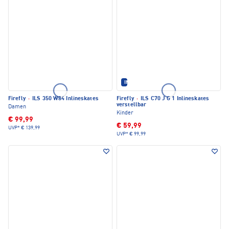
IM SET ERHÄLTLICH
Firefly
·
ILS 350 W84 Inlineskates
Firefly
·
ILS C70 J G 1 Inlineskates
verstellbar
Damen
Kinder
€ 99,99
€ 59,99
UVP*
€ 139,99
UVP*
€ 99,99