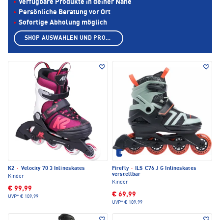
Verfügbare Produkte in deiner Nähe
Persönliche Beratung vor Ort
Sofortige Abholung möglich
SHOP AUSWÄHLEN UND PRODUKTE ANZEIGEN
IM SET ERHÄLTLICH
K2
·
Velocity 70 3 Inlineskates
Firefly
·
ILS C76 J G Inlineskates
verstellbar
Kinder
Kinder
€ 99,99
€ 69,99
UVP*
€ 109,99
UVP*
€ 109,99