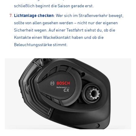
schließlich beginnt die Saison gerade erst.
Lichtanlage checken
: Wer sich im Straßenverkehr bewegt,
sollte von allen gesehen werden – nicht nur der eigenen
Sicherheit wegen. Auf einer Testfahrt siehst du, ob die
Kontakte einen Wackelkontakt haben und ob die
Beleuchtungsstärke stimmt.