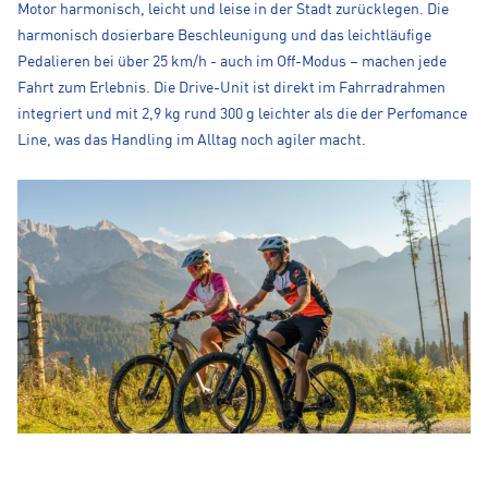
Motor harmonisch, leicht und leise in der Stadt zurücklegen. Die
harmonisch dosierbare Beschleunigung und das leichtläufige
Pedalieren bei über 25 km/h - auch im Off-Modus – machen jede
Fahrt zum Erlebnis. Die Drive-Unit ist direkt im Fahrradrahmen
integriert und mit 2,9 kg rund 300 g leichter als die der Perfomance
Line, was das Handling im Alltag noch agiler macht.