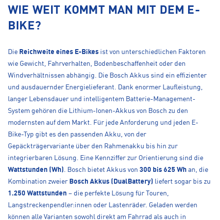
WIE WEIT KOMMT MAN MIT DEM E-
BIKE?
Die
Reichweite eines E-Bikes
ist von unterschiedlichen Faktoren
wie Gewicht, Fahrverhalten, Bodenbeschaffenheit oder den
Windverhältnissen abhängig. Die Bosch Akkus sind ein effizienter
und ausdauernder Energielieferant. Dank enormer Laufleistung,
langer Lebensdauer und intelligentem Batterie-Management-
System gehören die Lithium-Ionen-Akkus von Bosch zu den
modernsten auf dem Markt. Für jede Anforderung und jeden E-
Bike-Typ gibt es den passenden Akku, von der
Gepäckträgervariante über den Rahmenakku bis hin zur
integrierbaren Lösung. Eine Kennziffer zur Orientierung sind die
Wattstunden (Wh)
. Bosch bietet Akkus von
300 bis 625 Wh
an, die
Kombination zweier
Bosch Akkus (DualBattery)
liefert sogar bis zu
1.250 Watt­stunden
– die perfekte Lösung für Touren,
Langstreckenpendler:innen oder Lastenräder. Geladen werden
können alle Varianten sowohl direkt am Fahrrad als auch in