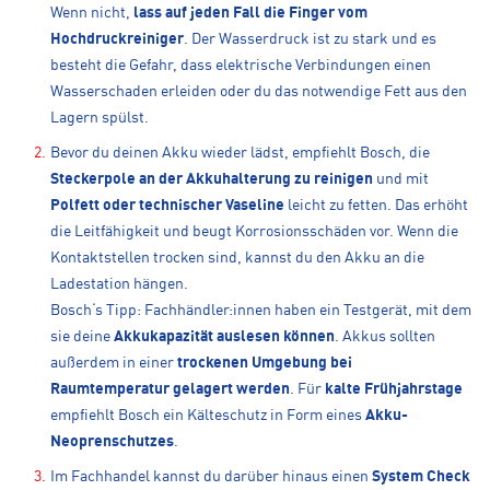
Wenn nicht,
lass auf jeden Fall die Finger vom
Hochdruckreiniger
. Der Wasserdruck ist zu stark und es
besteht die Gefahr, dass elektrische Verbindungen einen
Wasserschaden erleiden oder du das notwendige Fett aus den
Lagern spülst.
Bevor du deinen Akku wieder lädst, empfiehlt Bosch, die
Steckerpole an der Akkuhalterung zu reinigen
und mit
Polfett oder technischer Vaseline
leicht zu fetten. Das erhöht
die Leitfähigkeit und beugt Korrosionsschäden vor. Wenn die
Kontaktstellen trocken sind, kannst du den Akku an die
Ladestation hängen.
Bosch‘s Tipp: Fachhändler:innen haben ein Testgerät, mit dem
sie deine
Akkukapazität auslesen können
. Akkus sollten
außerdem in einer
trockenen Umgebung
bei
Raumtemperatur gelagert werden
. Für
kalte Frühjahrstage
empfiehlt Bosch ein Kälteschutz in Form eines
Akku-
Neoprenschutzes
.
Im Fachhandel kannst du darüber hinaus einen
System Check