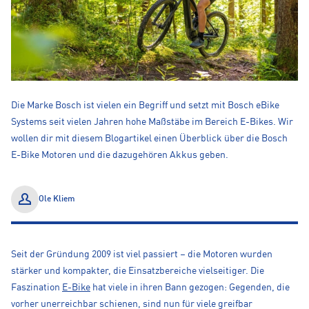
Die Marke Bosch ist vielen ein Begriff und setzt mit Bosch eBike
Systems seit vielen Jahren hohe Maßstäbe im Bereich E-Bikes. Wir
wollen dir mit diesem Blogartikel einen Überblick über die Bosch
E-Bike Motoren und die dazugehören Akkus geben.
Ole Kliem
Seit der Gründung 2009 ist viel passiert – die Motoren wurden
stärker und kompakter, die Einsatzbereiche vielseitiger. Die
Faszination
E-Bike
hat viele in ihren Bann gezogen: Gegenden, die
vorher unerreichbar schienen, sind nun für viele greifbar