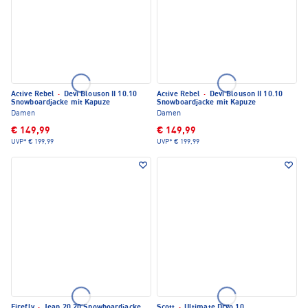
Active Rebel
·
Devi Blouson II 10.10
Active Rebel
·
Devi Blouson II 10.10
Snowboardjacke mit Kapuze
Snowboardjacke mit Kapuze
Damen
Damen
€ 149,99
€ 149,99
UVP*
€ 199,99
UVP*
€ 199,99
Firefly
·
Jean 20.20 Snowboardjacke
Scott
·
Ultimate Dryo 10