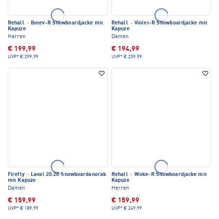
Rehall
·
Botev-R Snowboardjacke mit
Rehall
·
Violet-R Snowboardjacke mit
Kapuze
Kapuze
Herren
Damen
€ 199,99
€ 194,99
UVP*
€ 299,99
UVP*
€ 239,99
Firefly
·
Laval 20.20 Snowboardanorak
Rehall
·
Woke-R Snowboardjacke mit
mit Kapuze
Kapuze
Damen
Herren
€ 159,99
€ 159,99
UVP*
€ 189,99
UVP*
€ 249,99