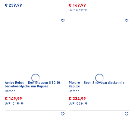
€ 239,99
€ 169,99
UVP*
€ 199,99
Active Rebel
·
Devi Blouson II 10.10
Picture
·
Seen Snowboardjacke mit
Snowboardjacke mit Kapuze
Kapuze
Damen
Damen
€ 149,99
€ 234,99
UVP*
€ 199,99
UVP*
€ 334,99