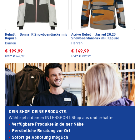
Rehall
·
Donna-R Snowboardjacke mit
Active Rebel
·
Jarred 20.20
Kapuze
Snowboardanorak mit Kapuze
Damen
Herren
€ 199,99
€ 149,99
UVP*
€ 249,99
UVP*
€ 239,99
DEIN SHOP. DEINE PRODUKTE.
Wähle jetzt deinen INTERSPORT Shop aus und erhalte:
Verfügbare Produkte in deiner Nähe
Persönliche Beratung vor Ort
Sofortige Abholung möglich