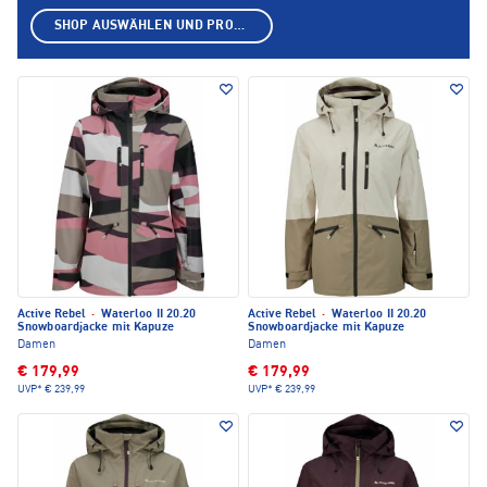
SHOP AUSWÄHLEN UND PRODUKTE ANZEIGEN
Active Rebel
·
Waterloo II 20.20
Active Rebel
·
Waterloo II 20.20
Snowboardjacke mit Kapuze
Snowboardjacke mit Kapuze
Damen
Damen
€ 179,99
€ 179,99
UVP*
€ 239,99
UVP*
€ 239,99