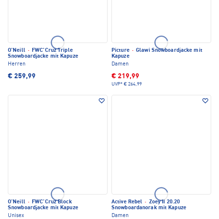
O'Neill
·
FWC'Cruz Triple
Picture
·
Glawi Snowboardjacke mit
Snowboardjacke mit Kapuze
Kapuze
Herren
Damen
€ 259,99
€ 219,99
UVP*
€ 264,99
O'Neill
·
FWC'Cruz Block
Active Rebel
·
Zoey II 20.20
Snowboardjacke mit Kapuze
Snowboardanorak mit Kapuze
Unisex
Damen