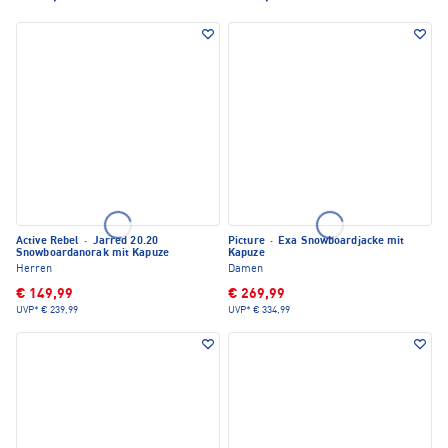
Active Rebel
·
Jarred 20.20
Picture
·
Exa Snowboardjacke mit
Snowboardanorak mit Kapuze
Kapuze
Herren
Damen
€ 149,99
€ 269,99
UVP*
€ 239,99
UVP*
€ 334,99