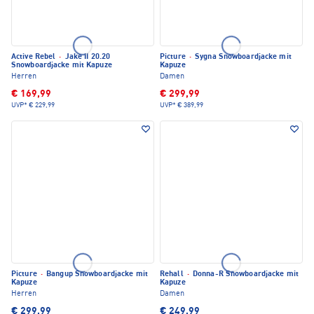
Active Rebel
·
Jake II 20.20
Picture
·
Sygna Snowboardjacke mit
Snowboardjacke mit Kapuze
Kapuze
Herren
Damen
€ 169,99
€ 299,99
UVP*
€ 229,99
UVP*
€ 389,99
Picture
·
Bangup Snowboardjacke mit
Rehall
·
Donna-R Snowboardjacke mit
Kapuze
Kapuze
Herren
Damen
€ 299,99
€ 249,99