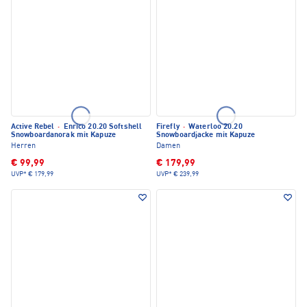
Active Rebel
·
Enrico 20.20 Softshell
Firefly
·
Waterloo 20.20
Snowboardanorak mit Kapuze
Snowboardjacke mit Kapuze
Herren
Damen
€ 99,99
€ 179,99
UVP*
€ 179,99
UVP*
€ 239,99