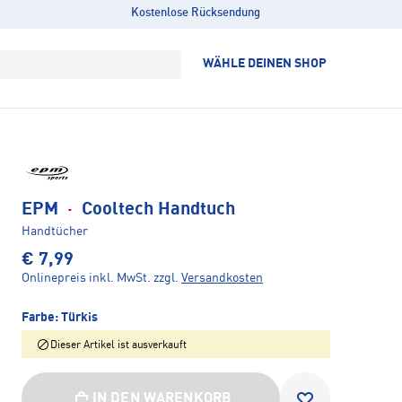
Kostenlose Rücksendung
WÄHLE DEINEN SHOP
EPM
·
Cooltech Handtuch
Handtücher
€ 7,99
Onlinepreis inkl. MwSt.
zzgl.
Versandkosten
Farbe:
Türkis
Dieser Artikel ist ausverkauft
IN DEN WARENKORB