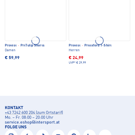
Protest
·
PrtTulip Shorts
Protest
·
Prtoxford T-Shirt
Damen
Herren
€ 59,99
€ 24,99
UVP*
€ 29,99
KONTAKT
+43 7242 600 204 (zum Ortstarif)
Mo. – Fr. 08:00 – 20:00 Uhr
service.eshop
@
intersport.at
FOLGE UNS