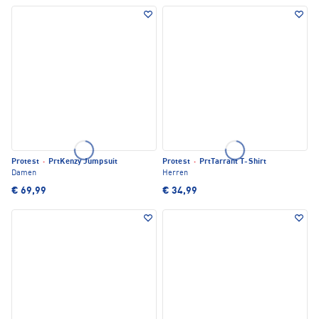
Protest
·
PrtKenzy Jumpsuit
Protest
·
PrtTarrant T-Shirt
Damen
Herren
€ 69,99
€ 34,99