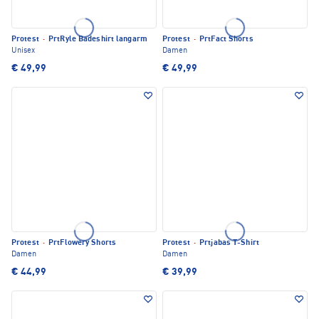
Protest
·
PrtRyle Badeshirt langarm
Protest
·
PrtFact Shorts
Unisex
Damen
€ 49,99
€ 49,99
Protest
·
PrtFlowery Shorts
Protest
·
Prtjabas T-Shirt
Damen
Damen
€ 44,99
€ 39,99