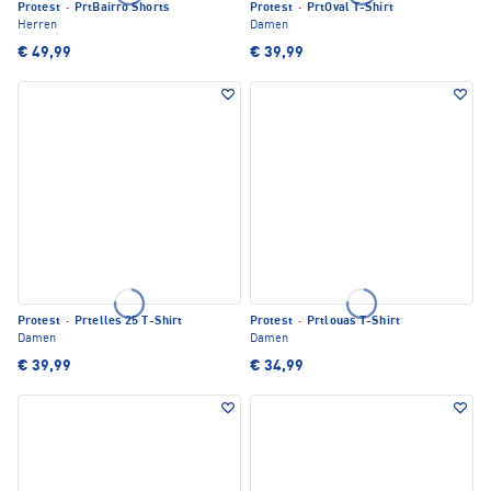
Protest
·
PrtBairro Shorts
Protest
·
PrtOval T-Shirt
Herren
Damen
€ 49,99
€ 39,99
Protest
·
Prtelles 25 T-Shirt
Protest
·
Prtlouas T-Shirt
Damen
Damen
€ 39,99
€ 34,99