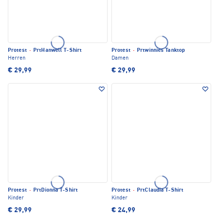
Protest
·
PrtHanwell T-Shirt
Protest
·
Prtwinnies Tanktop
Herren
Damen
€ 29,99
€ 29,99
Protest
·
PrtDionna T-Shirt
Protest
·
PrtClaudia T-Shirt
Kinder
Kinder
€ 29,99
€ 24,99