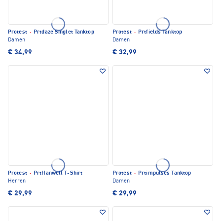
Protest
·
Prtdaze Singlet Tanktop
Protest
·
Prtfields Tanktop
Damen
Damen
€ 34,99
€ 32,99
Protest
·
PrtHanwell T-Shirt
Protest
·
Prtimpulses Tanktop
Herren
Damen
€ 29,99
€ 29,99