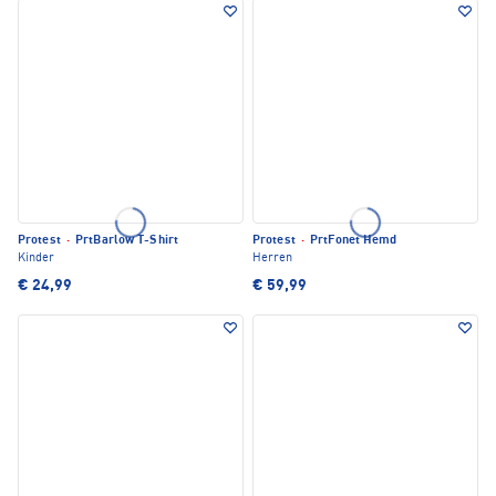
Protest
·
PrtBarlow T-Shirt
Protest
·
PrtFonet Hemd
Kinder
Herren
€ 24,99
€ 59,99