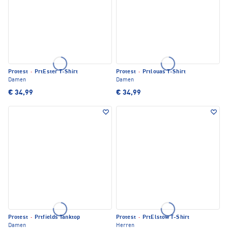
Protest
·
PrtEster T-Shirt
Protest
·
Prtlouas T-Shirt
Damen
Damen
€ 34,99
€ 34,99
Protest
·
Prtfields Tanktop
Protest
·
PrtElstow T-Shirt
Damen
Herren