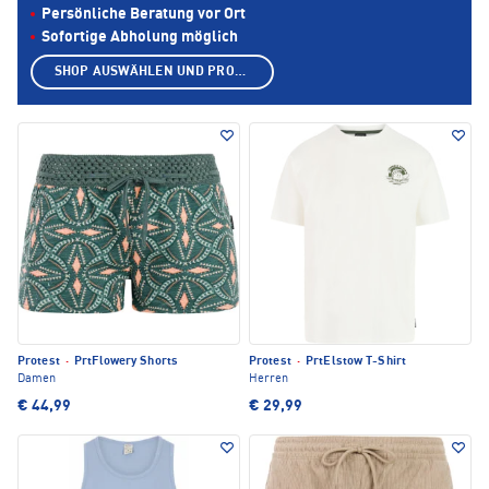
Persönliche Beratung vor Ort
Sofortige Abholung möglich
SHOP AUSWÄHLEN UND PRODUKTE ANZEIGEN
Protest
·
PrtFlowery Shorts
Protest
·
PrtElstow T-Shirt
Damen
Herren
€ 44,99
€ 29,99