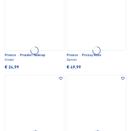
Protest
·
Prtadori Tanktop
Protest
·
Prtissy Hose
Kinder
Damen
€ 24,99
€ 49,99