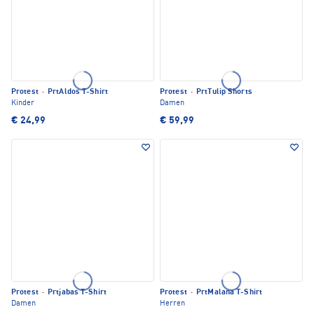
Protest
·
PrtAldos T-Shirt
Protest
·
PrtTulip Shorts
Kinder
Damen
€ 24,99
€ 59,99
Protest
·
Prtjabas T-Shirt
Protest
·
PrtMalana T-Shirt
Damen
Herren