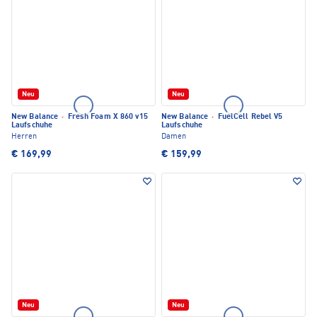
Neu
Neu
New Balance
·
Fresh Foam X 860 v15
New Balance
·
FuelCell Rebel V5
Laufschuhe
Laufschuhe
Herren
Damen
€ 169,99
€ 159,99
Neu
Neu