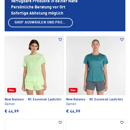
Verfügbare Produkte in deiner Nähe
Persönliche Beratung vor Ort
Sofortige Abholung möglich
SHOP AUSWÄHLEN UND PRODUKTE ANZEIGEN
Neu
Neu
New Balance
·
RC Essential Laufshirt
New Balance
·
RC Essential Laufshirt
Damen
Damen
€ 44,99
€ 44,99