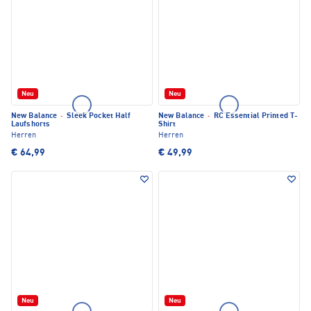
Neu
Neu
New Balance
·
Sleek Pocket Half
New Balance
·
RC Essential Printed T-
Laufshorts
Shirt
Herren
Herren
€ 64,99
€ 49,99
Neu
Neu