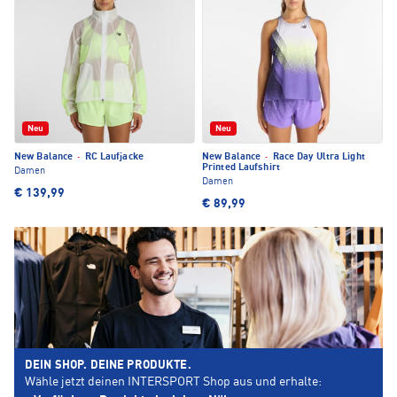
Neu
Neu
New Balance
·
RC Laufjacke
New Balance
·
Race Day Ultra Light
Printed Laufshirt
Damen
Damen
€ 139,99
€ 89,99
DEIN SHOP. DEINE PRODUKTE.
Wähle jetzt deinen INTERSPORT Shop aus und erhalte: