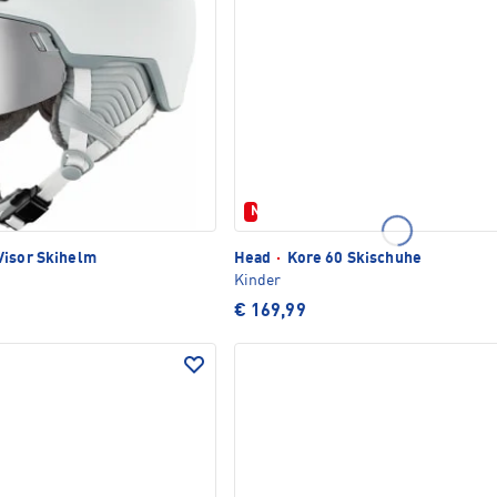
Neu
Visor Skihelm
Head
·
Kore 60 Skischuhe
Kinder
€ 169,99