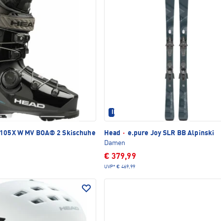
IM SET ERHÄLTLICH
 105X W MV BOA® 2 Skischuhe
Head
·
e.pure Joy SLR BB Alpinski
Damen
€ 379,99
UVP*
€ 469,99