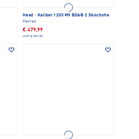
Head
·
Kaliber 120X MV BOA® 2 Skischuhe
Herren
€ 479,99
UVP*
€ 599,99