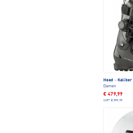
Head
·
Kaliber
Damen
€ 479,99
UVP*
€ 599,99