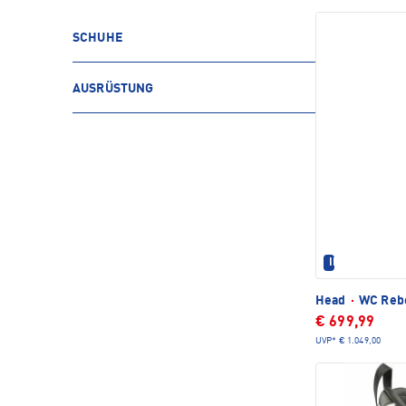
SCHUHE
AUSRÜSTUNG
IM SET ERHÄL
Head
·
WC Rebe
€ 699,99
UVP*
€ 1.049,00