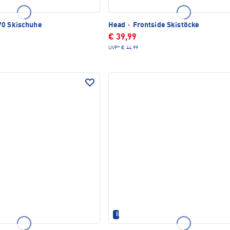
70 Skischuhe
Head
·
Frontside Skistöcke
€ 39,99
UVP*
€ 44,99
IM SET ERHÄLTLICH