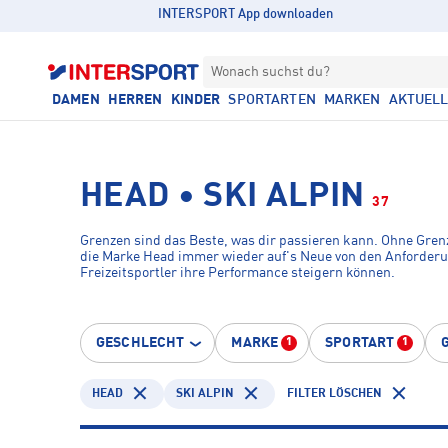
INTERSPORT App downloaden
Wonach suchst du?
DAMEN
HERREN
KINDER
SPORTARTEN
MARKEN
AKTUEL
HEAD • SKI ALPIN
37
Grenzen sind das Beste, was dir passieren kann. Ohne Gren
die Marke Head immer wieder auf's Neue von den Anforderu
Freizeitsportler ihre Performance steigern können.
GESCHLECHT
MARKE
SPORTART
1
1
HEAD
SKI ALPIN
FILTER LÖSCHEN