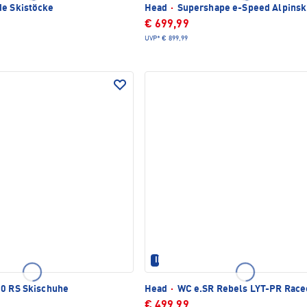
de Skistöcke
Head
·
Supershape e-Speed Alpinsk
€ 699,99
UVP*
€ 899,99
IM SET ERHÄLTLICH
90 RS Skischuhe
Head
·
WC e.SR Rebels LYT-PR Race
€ 499,99