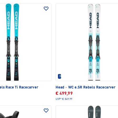
TLICH
IM SET ERHÄLTLICH
ls Race Ti Racecarver
Head
·
WC e.SR Rebels Racecarver
€ 499,99
UVP*
€ 849,99