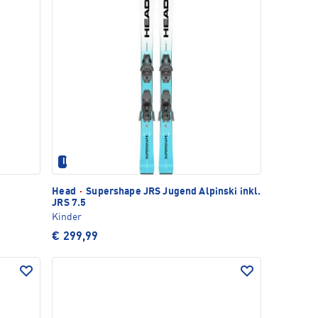
IM SET ERHÄLTLICH
Head
·
Supershape JRS Jugend Alpinski inkl.
JRS 7.5
Kinder
€ 299,99