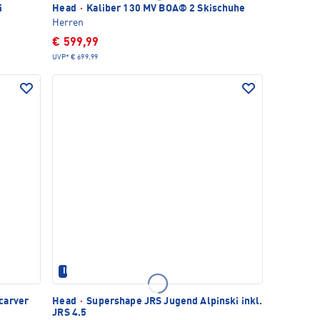
i
Head
·
Kaliber 130 MV BOA® 2 Skischuhe
Herren
€ 599,99
UVP*
€ 699,99
IM SET ERHÄLTLICH
carver
Head
·
Supershape JRS Jugend Alpinski inkl.
JRS 4.5