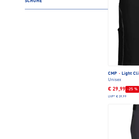
SCHUHE
CMP
·
Light Cl
Unisex
€ 29,99
-25 %
UVP*
€ 39,99