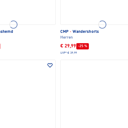
nshemd
CMP
·
Wandershorts
Herren
€ 29,99
-25 %
UVP*
€ 39,99