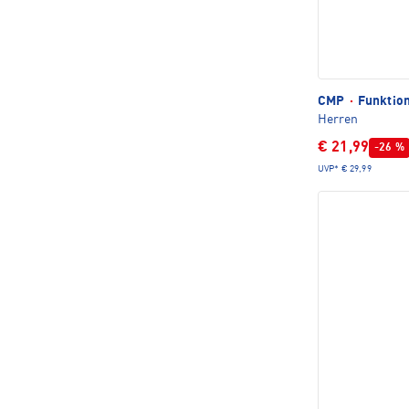
CMP
·
Funktio
Herren
€ 21,99
-26 %
UVP*
€ 29,99