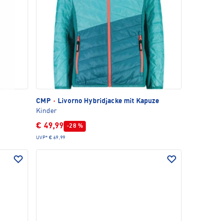
CMP
·
Livorno Hybridjacke mit Kapuze
Kinder
€ 49,99
-28 %
UVP*
€ 69,99