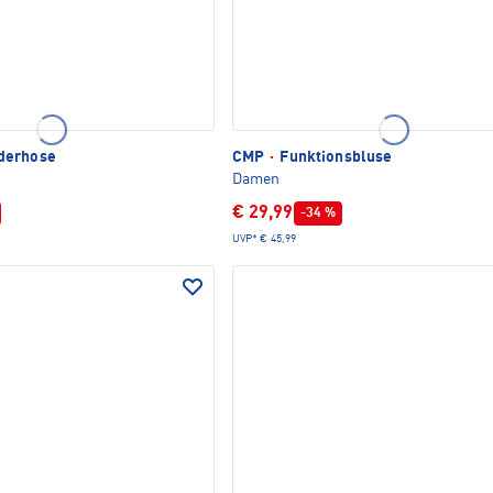
derhose
CMP
·
Funktionsbluse
Damen
€ 29,99
-34 %
UVP*
€ 45,99