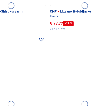
T-Shirt kurzarm
CMP
·
Lizzano Hybridjacke
Herren
€ 79,99
-33 %
UVP*
€ 119,99