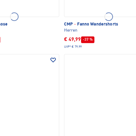
ose
CMP
·
Fanno Wandershorts
Herren
€ 49,99
-37 %
UVP*
€ 79,99