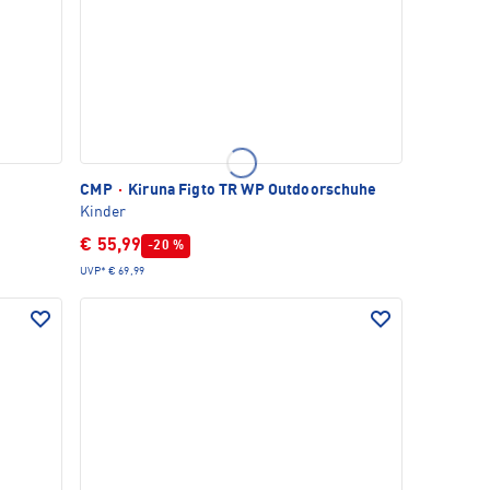
CMP
·
Kiruna Figto TR WP Outdoorschuhe
Kinder
€ 55,99
-20 %
UVP*
€ 69,99