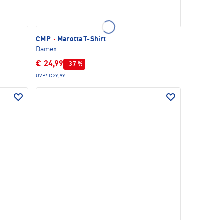
CMP
·
Marotta T-Shirt
Damen
€ 24,99
-37 %
UVP*
€ 39,99