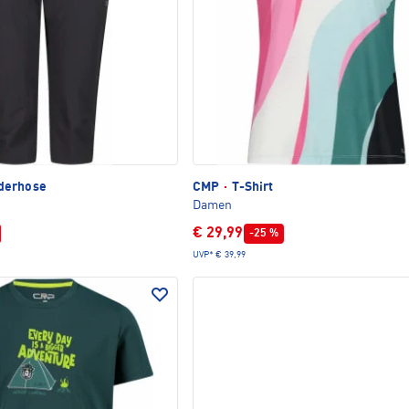
derhose
CMP
·
T-Shirt
Damen
€ 29,99
-25 %
UVP*
€ 39,99