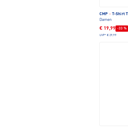
CMP
·
T-Shirt 
Damen
€ 19,99
-33 %
UVP*
€ 29,99