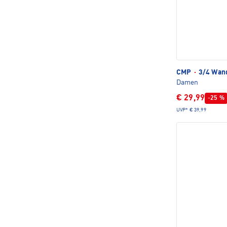
CMP
·
3/4 Wan
Damen
€ 29,99
-25 %
UVP*
€ 39,99