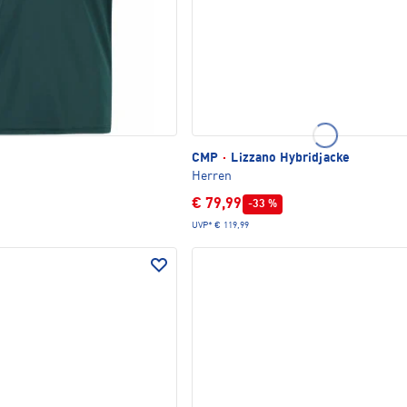
CMP
·
Lizzano Hybridjacke
Herren
€ 79,99
-33 %
UVP*
€ 119,99