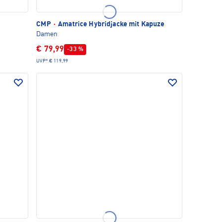
CMP
·
Amatrice Hybridjacke mit Kapuze
Damen
€ 79,99
-33 %
UVP*
€ 119,99