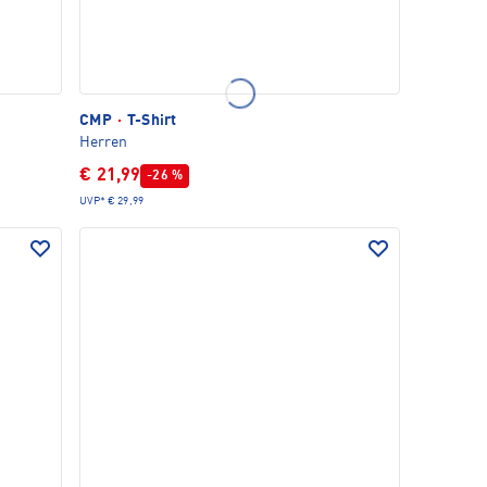
CMP
·
T-Shirt
Herren
€ 21,99
-26 %
UVP*
€ 29,99