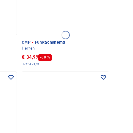
CMP
·
Funktionshemd
Herren
€ 34,99
-30 %
UVP*
€ 49,99