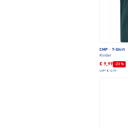
CMP
·
T-Shirt
Kinder
€ 9,99
-23 %
UVP*
€ 12,99