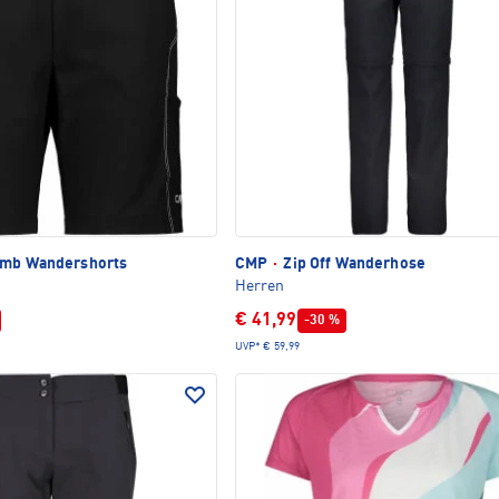
imb Wandershorts
CMP
·
Zip Off Wanderhose
Herren
€ 41,99
-30 %
UVP*
€ 59,99