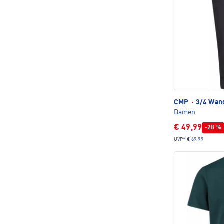
CMP
·
3/4 Wan
Damen
€ 49,99
-28 %
UVP*
€ 69,99