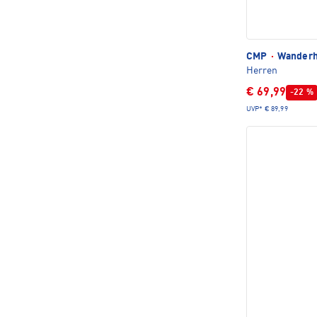
CMP
·
Wanderh
Herren
€ 69,99
-22 %
UVP*
€ 89,99