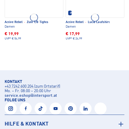
IM SET ERHÄLTLICH
Active Rebel
·
Zuni 7/8 Tights
Active Rebel
·
Lucia Laufshirt
Damen
Damen
€ 19,99
€ 17,99
UVP*
€ 54,99
UVP*
€ 24,99
KONTAKT
+43 7242 600 204 (zum Ortstarif)
Mo. – Fr. 08:00 – 20:00 Uhr
service.eshop
@
intersport.at
FOLGE UNS
HILFE & KONTAKT