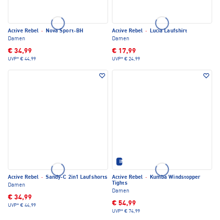
Active Rebel
·
Nova Sport-BH
Active Rebel
·
Lucia Laufshirt
Damen
Damen
€ 34,99
€ 17,99
UVP*
€ 44,99
UVP*
€ 24,99
IM SET ERHÄLTLICH
Active Rebel
·
Sandy-C 2in1 Laufshorts
Active Rebel
·
Kumba Windstopper
Tights
Damen
Damen
€ 34,99
€ 54,99
UVP*
€ 44,99
UVP*
€ 74,99