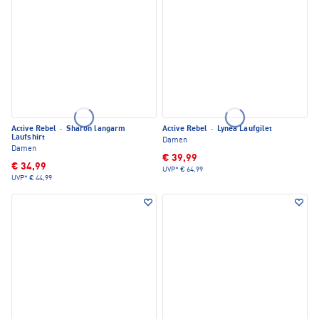
Active Rebel
·
Sharon langarm
Active Rebel
·
Lynea Laufgilet
Laufshirt
Damen
Damen
€ 39,99
€ 34,99
UVP*
€ 64,99
UVP*
€ 44,99