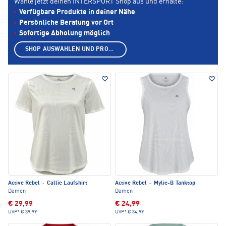
Wähle jetzt deinen INTERSPORT Shop aus und erhalte:
Verfügbare Produkte in deiner Nähe
Persönliche Beratung vor Ort
Sofortige Abholung möglich
SHOP AUSWÄHLEN UND PRODUKTE ANZEIGEN
Active Rebel
·
Callie Laufshirt
Active Rebel
·
Mylie-B Tanktop
Damen
Damen
€ 29,99
€ 24,99
UVP*
€ 39,99
UVP*
€ 34,99