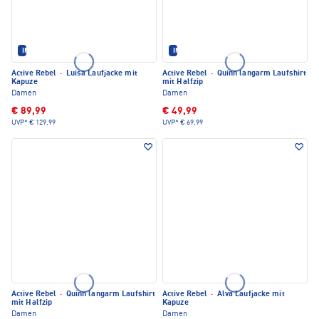
IM SET ERHÄLTLICH
IM SET ERHÄLTLICH
Active Rebel
·
Luisa Laufjacke mit
Active Rebel
·
Quinn langarm Laufshirt
Kapuze
mit Halfzip
Damen
Damen
€ 89,99
€ 49,99
UVP*
€ 129,99
UVP*
€ 69,99
Active Rebel
·
Quinn langarm Laufshirt
Active Rebel
·
Alva Laufjacke mit
mit Halfzip
Kapuze
Damen
Damen