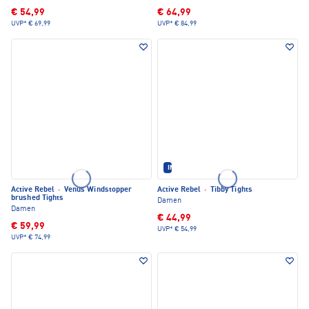
€ 54,99
€ 64,99
UVP*
€ 69,99
UVP*
€ 84,99
IM SET ERHÄLTLICH
Active Rebel
·
Venus Windstopper
Active Rebel
·
Tibby Tights
brushed Tights
Damen
Damen
€ 44,99
€ 59,99
UVP*
€ 54,99
UVP*
€ 74,99