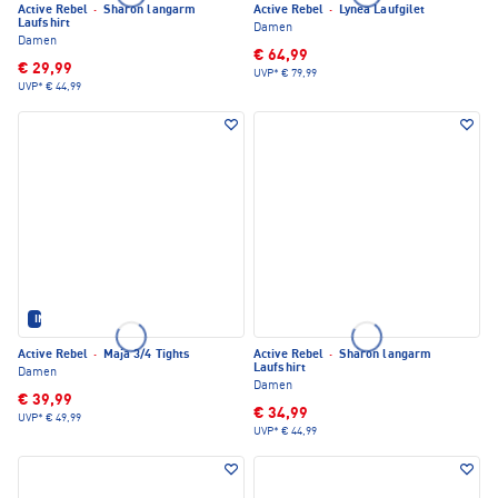
Active Rebel
·
Sharon langarm
Active Rebel
·
Lynea Laufgilet
Laufshirt
Damen
Damen
€ 64,99
€ 29,99
UVP*
€ 79,99
UVP*
€ 44,99
IM SET ERHÄLTLICH
Active Rebel
·
Maja 3/4 Tights
Active Rebel
·
Sharon langarm
Laufshirt
Damen
Damen
€ 39,99
€ 34,99
UVP*
€ 49,99
UVP*
€ 44,99