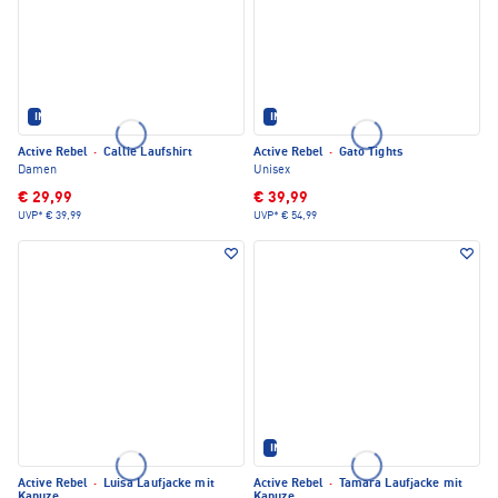
IM SET ERHÄLTLICH
IM SET ERHÄLTLICH
Active Rebel
·
Callie Laufshirt
Active Rebel
·
Gato Tights
Damen
Unisex
€ 29,99
€ 39,99
UVP*
€ 39,99
UVP*
€ 54,99
IM SET ERHÄLTLICH
Active Rebel
·
Luisa Laufjacke mit
Active Rebel
·
Tamara Laufjacke mit
Kapuze
Kapuze