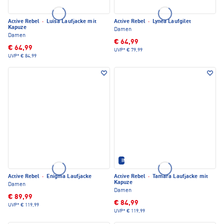
Active Rebel
·
Luisa Laufjacke mit
Active Rebel
·
Lynea Laufgilet
Kapuze
Damen
Damen
€ 64,99
€ 64,99
UVP*
€ 79,99
UVP*
€ 84,99
IM SET ERHÄLTLICH
Active Rebel
·
Enigma Laufjacke
Active Rebel
·
Tamara Laufjacke mit
Kapuze
Damen
Damen
€ 89,99
€ 84,99
UVP*
€ 119,99
UVP*
€ 119,99