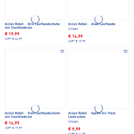
Active Rebel
·
Kris Laufhandschuhe
Active Rebel
·
Alwa Laufhaube
mit Touchfunktion
Unisex
€ 19,99
€ 14,99
UVP*
€ 24,99
UVP*
€ 19,99
Active Rebel
·
Sion Laufhandschuhe
Active Rebel
·
Speed 2er-Pack
mit Touchfunktion
Laufsocken
Unisex
€ 14,99
UVP*
€ 19,99
€ 9,99