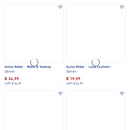
Active Rebel
·
Mylie-B Tanktop
Active Rebel
·
Lucia Laufshirt
Damen
Damen
€ 24,99
€ 19,99
UVP*
€ 34,99
UVP*
€ 24,99