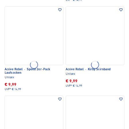
UVP*
€ 14,99
Active Rebel
·
Speed 2er-Pack
Active Rebel
·
Kirby Stirnband
Laufsocken
Unisex
Unisex
€ 9,99
€ 9,99
UVP*
€ 14,99
UVP*
€ 14,99