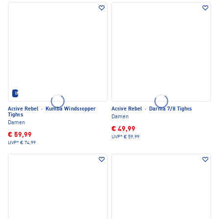
IM SET ERHÄLTLICH
Active Rebel
·
Kumba Windstopper
Active Rebel
·
Darma 7/8 Tights
Tights
Damen
Damen
€ 49,99
€ 59,99
UVP*
€ 59,99
UVP*
€ 74,99