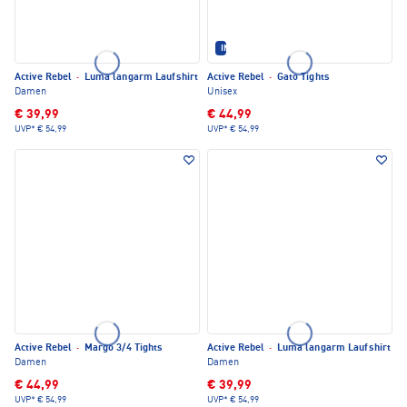
IM SET ERHÄLTLICH
Active Rebel
·
Luma langarm Laufshirt
Active Rebel
·
Gato Tights
Damen
Unisex
€ 39,99
€ 44,99
UVP*
€ 54,99
UVP*
€ 54,99
Active Rebel
·
Margo 3/4 Tights
Active Rebel
·
Luma langarm Laufshirt
Damen
Damen
€ 44,99
€ 39,99
UVP*
€ 54,99
UVP*
€ 54,99