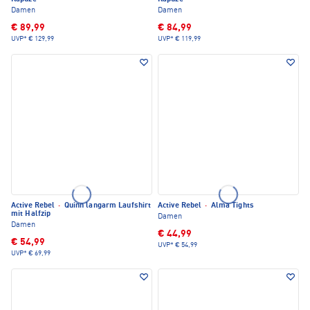
Damen
Damen
€ 89,99
€ 84,99
UVP*
€ 129,99
UVP*
€ 119,99
Active Rebel
·
Quinn langarm Laufshirt
Active Rebel
·
Alma Tights
mit Halfzip
Damen
Damen
€ 44,99
€ 54,99
UVP*
€ 54,99
UVP*
€ 69,99