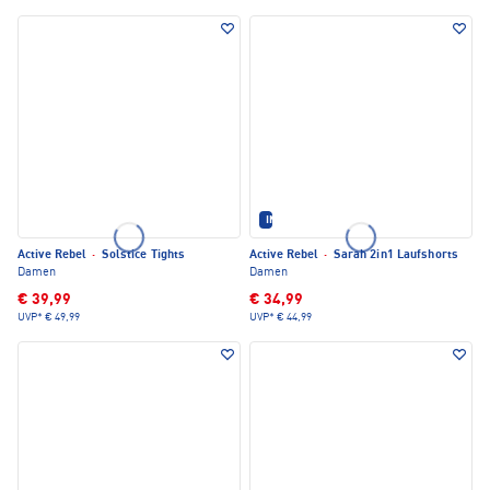
IM SET ERHÄLTLICH
Active Rebel
·
Solstice Tights
Active Rebel
·
Sarah 2in1 Laufshorts
Damen
Damen
€ 39,99
€ 34,99
UVP*
€ 49,99
UVP*
€ 44,99