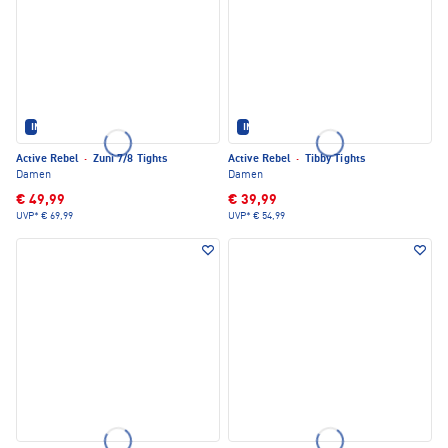
IM SET ERHÄLTLICH
IM SET ERHÄLTLICH
Active Rebel
·
Zuni 7/8 Tights
Active Rebel
·
Tibby Tights
Damen
Damen
€ 49,99
€ 39,99
UVP*
€ 69,99
UVP*
€ 54,99