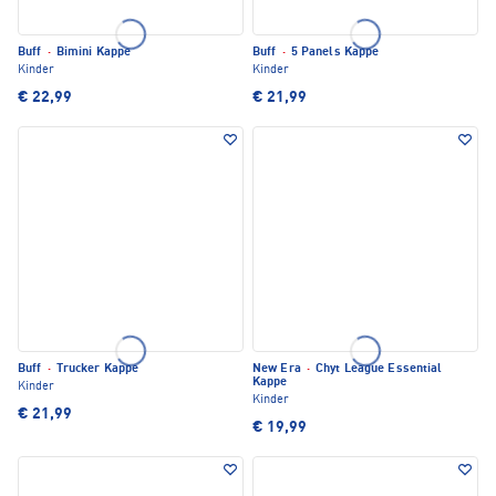
Buff
·
Bimini Kappe
Buff
·
5 Panels Kappe
Kinder
Kinder
€ 22,99
€ 21,99
Buff
·
Trucker Kappe
New Era
·
Chyt League Essential
Kappe
Kinder
Kinder
€ 21,99
€ 19,99