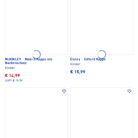
McKINLEY
·
Mabi II Kappe mit
Eisley
·
Gifford Kappe
Nackenschutz
Kinder
Kinder
€ 15,99
€ 14,99
UVP*
€ 19,99