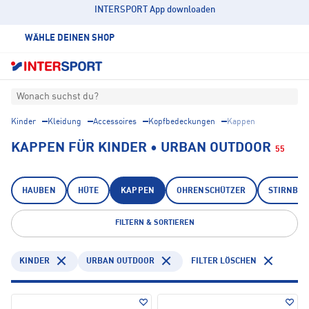
INTERSPORT App downloaden
WÄHLE DEINEN SHOP
Wonach suchst du?
Kinder
Kleidung
Accessoires
Kopfbedeckungen
Kappen
KAPPEN FÜR KINDER • URBAN OUTDOOR
55
HAUBEN
HÜTE
KAPPEN
OHRENSCHÜTZER
STIRNBÄ
FILTERN & SORTIEREN
KINDER
URBAN OUTDOOR
FILTER LÖSCHEN