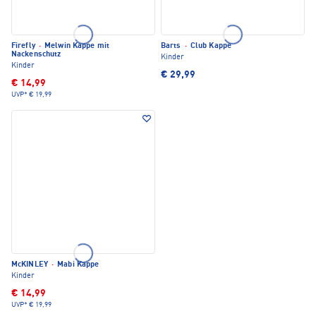
Firefly
·
Melwin Kappe mit
Barts
·
Club Kappe
Nackenschutz
Kinder
Kinder
€ 29,99
€ 14,99
UVP*
€ 19,99
McKINLEY
·
Mabi Kappe
Kinder
€ 14,99
UVP*
€ 19,99