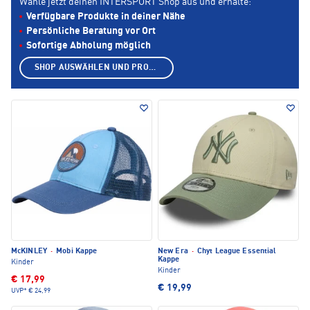
Wähle jetzt deinen INTERSPORT Shop aus und erhalte:
Verfügbare Produkte in deiner Nähe
Persönliche Beratung vor Ort
Sofortige Abholung möglich
SHOP AUSWÄHLEN UND PRODUKTE ANZEIGEN
McKINLEY
·
Mobi Kappe
New Era
·
Chyt League Essential
Kappe
Kinder
Kinder
€ 17,99
€ 19,99
UVP*
€ 24,99