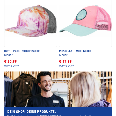
Buff
·
Pack Trucker Kappe
McKINLEY
·
Mobi Kappe
Kinder
Kinder
€ 20,99
€ 17,99
UVP*
€ 29,99
UVP*
€ 24,99
DEIN SHOP. DEINE PRODUKTE.