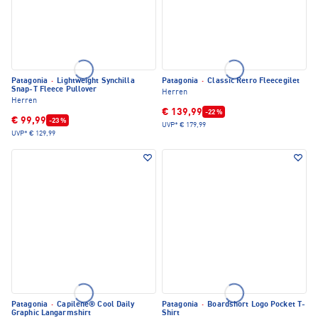
Patagonia
·
Lightweight Synchilla
Patagonia
·
Classic Retro Fleecegilet
Snap-T Fleece Pullover
Herren
Herren
€ 139,99
-22 %
€ 99,99
-23 %
UVP*
€ 179,99
UVP*
€ 129,99
Patagonia
·
Capilene® Cool Daily
Patagonia
·
Boardshort Logo Pocket T-
Graphic Langarmshirt
Shirt