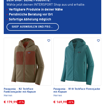
DEIN SHOP. DEINE PRODUKTE.
Wähle jetzt deinen INTERSPORT Shop aus und erhalte:
Verfügbare Produkte in deiner Nähe
Persönliche Beratung vor Ort
Sofortige Abholung möglich
SHOP AUSWÄHLEN UND PRODUKTE ANZEIGEN
Patagonia
·
R2 TechFace
Patagonia
·
R1® TechFace Fleecejacke
Funktionsjacke mit Kapuze
mit Kapuze
Herren
Herren
€ 179,99
€ 169,99
-21 %
-22 %