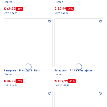
Herren
Herren
€ 49,99
€ 34,99
-23 %
-30 %
UVP*
€ 64,99
UVP*
€ 49,99
Patagonia
·
P-6 Logo T-Shirt
Patagonia
·
R1 Air Fleecejacke
Herren
Herren
€ 34,99
€ 109,99
-22 %
-21 %
UVP*
€ 44,99
UVP*
€ 139,99