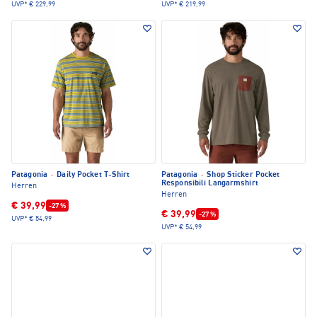
UVP*
€ 229,99
UVP*
€ 219,99
Patagonia
·
Daily Pocket T-Shirt
Patagonia
·
Shop Sticker Pocket
Responsibili Langarmshirt
Herren
Herren
€ 39,99
-27 %
€ 39,99
-27 %
UVP*
€ 54,99
UVP*
€ 54,99