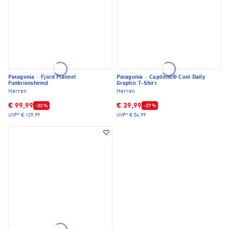
Patagonia
·
Fjord Flannel
Patagonia
·
Capilene® Cool Daily
Funktionshemd
Graphic T-Shirt
Herren
Herren
€ 99,99
€ 39,99
-23 %
-27 %
UVP*
€ 129,99
UVP*
€ 54,99