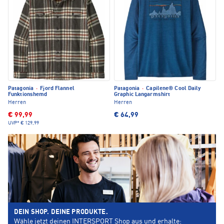
Patagonia
·
Fjord Flannel
Patagonia
·
Capilene® Cool Daily
Funktionshemd
Graphic Langarmshirt
Herren
Herren
€ 99,99
€ 64,99
UVP*
€ 129,99
DEIN SHOP. DEINE PRODUKTE.
Wähle jetzt deinen INTERSPORT Shop aus und erhalte: