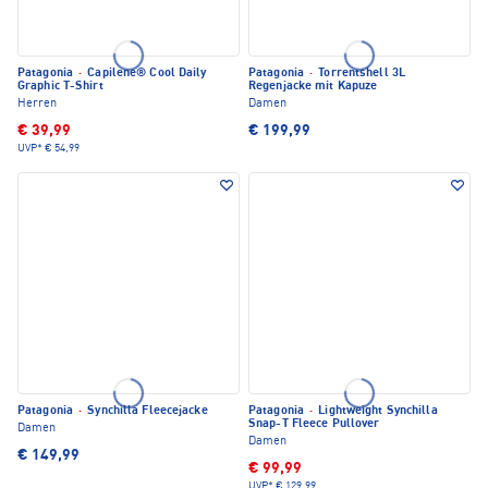
Patagonia
·
Capilene® Cool Daily
Patagonia
·
Torrentshell 3L
Graphic T-Shirt
Regenjacke mit Kapuze
Herren
Damen
€ 39,99
€ 199,99
UVP*
€ 54,99
Patagonia
·
Synchilla Fleecejacke
Patagonia
·
Lightweight Synchilla
Snap-T Fleece Pullover
Damen
Damen
€ 149,99
€ 99,99
UVP*
€ 129,99