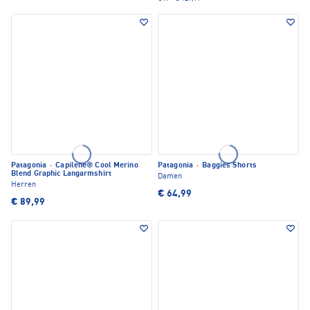
Patagonia
·
Capilene® Cool Merino
Patagonia
·
Baggies Shorts
Blend Graphic Langarmshirt
Damen
Herren
€ 64,99
€ 89,99