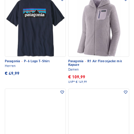
Patagonia
·
P-6 Logo T-Shirt
Patagonia
·
R1 Air Fleecejacke mit
Kapuze
Herren
Damen
€ 49,99
€ 109,99
UVP*
€ 149,99