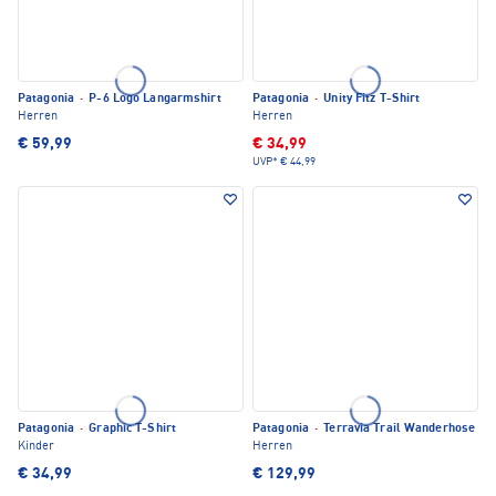
Patagonia
·
P-6 Logo Langarmshirt
Patagonia
·
Unity Fitz T-Shirt
Herren
Herren
€ 59,99
€ 34,99
UVP*
€ 44,99
Patagonia
·
Graphic T-Shirt
Patagonia
·
Terravia Trail Wanderhose
Kinder
Herren
€ 34,99
€ 129,99