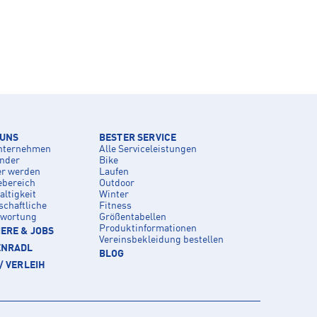
 UNS
BESTER SERVICE
nternehmen
Alle Serviceleistungen
inder
Bike
er werden
Laufen
ebereich
Outdoor
ltigkeit
Winter
schaftliche
Fitness
twortung
Größentabellen
Produktinformationen
ERE & JOBS
Vereinsbekleidung bestellen
ENRADL
BLOG
/ VERLEIH