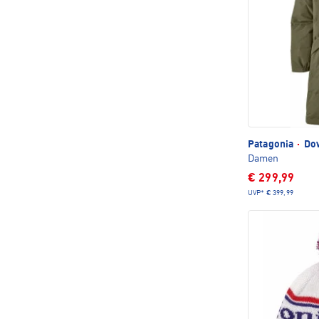
Patagonia
·
Dow
Damen
€ 299,99
UVP*
€ 399,99