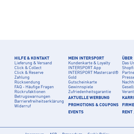
HILFE & KONTAKT
MEIN INTERSPORT
ÜBER
Lieferung & Versand
Kundenkarte & Loyalty
Das U
Click & Collect
INTERSPORT App
Shopf
Click & Reserve
INTERSPORT Mastercard®
Partn
Zahlung
Gold
Press
Rücksendung
Gutscheinkarte
Nachha
FAQ - Häufige Fragen
Gewinnspiele
Gesell
Rückrufaktionen
Zufriedenheitsgarantie
Veran
Betrugswarnungen
AKTUELLE WERBUNG
KARRI
Barrierefreiheitserklärung
PROMOTIONS & COUPONS
FIRM
Widerruf
EVENTS
RENT 