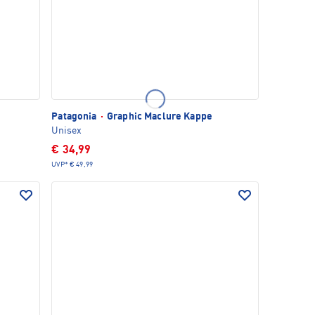
Patagonia
·
Graphic Maclure Kappe
Unisex
€ 34,99
UVP*
€ 49,99