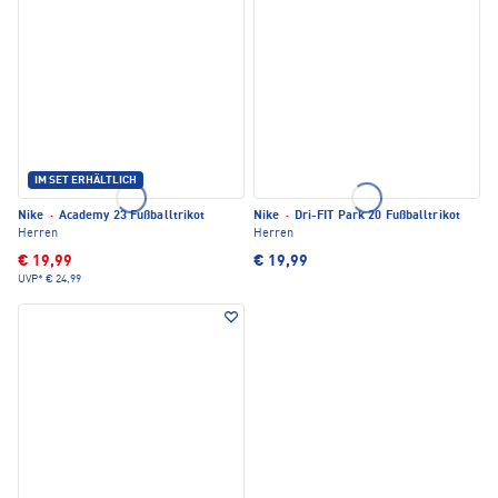
IM SET ERHÄLTLICH
Nike
·
Academy 23 Fußballtrikot
Nike
·
Dri-FIT Park 20 Fußballtrikot
Herren
Herren
€ 19,99
€ 19,99
UVP*
€ 24,99