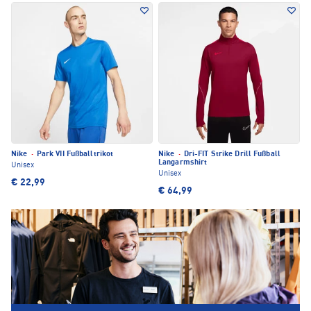
Nike
·
Park VII Fußballtrikot
Nike
·
Dri-FIT Strike Drill Fußball
Langarmshirt
Unisex
Unisex
€ 22,99
€ 64,99