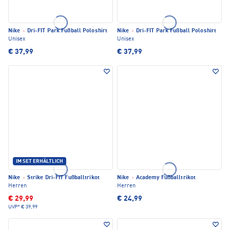
Nike
·
Dri-FIT Park Fußball Poloshirt
Nike
·
Dri-FIT Park Fußball Poloshirt
Unisex
Unisex
€ 37,99
€ 37,99
IM SET ERHÄLTLICH
Nike
·
Strike Dri-FIT Fußballtrikot
Nike
·
Academy Fußballtrikot
Herren
Herren
€ 29,99
€ 24,99
UVP*
€ 39,99