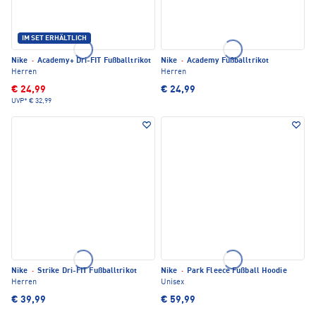
IM SET ERHÄLTLICH
Nike
·
Academy+ Dri-FIT Fußballtrikot
Nike
·
Academy Fußballtrikot
Herren
Herren
€ 24,99
€ 24,99
UVP*
€ 32,99
Nike
·
Strike Dri-FIT Fußballtrikot
Nike
·
Park Fleece Fußball Hoodie
Herren
Unisex
€ 39,99
€ 59,99