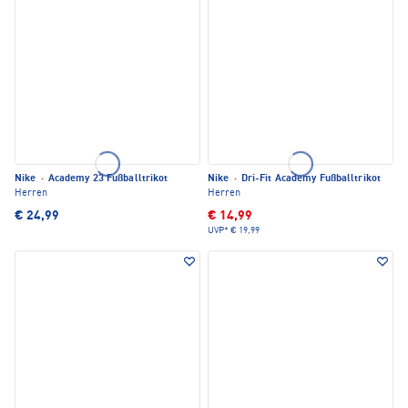
Nike
·
Academy 23 Fußballtrikot
Nike
·
Dri-Fit Academy Fußballtrikot
Herren
Herren
€ 24,99
€ 14,99
UVP*
€ 19,99