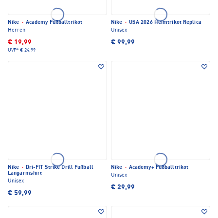
Nike
·
Academy Fußballtrikot
Nike
·
USA 2026 Heimtrikot Replica
Herren
Unisex
€ 19,99
€ 99,99
UVP*
€ 24,99
Nike
·
Dri-FIT Strike Drill Fußball
Nike
·
Academy+ Fußballtrikot
Langarmshirt
Unisex
Unisex
€ 29,99
€ 59,99