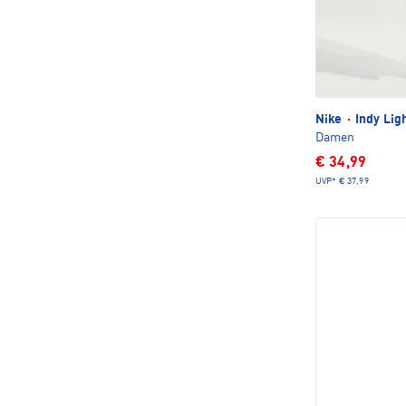
Nike
·
Indy Lig
Damen
€ 34,99
UVP*
€ 37,99