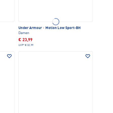
Under Armour
·
Motion Low Sport-BH
Damen
€ 23,99
UVP*
€ 32,99