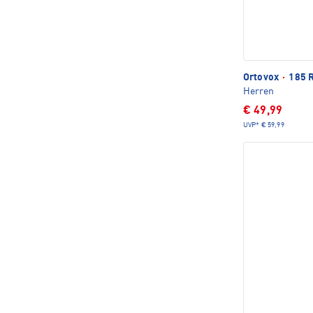
Ortovox
·
185 R
Herren
€ 49,99
UVP*
€ 59,99