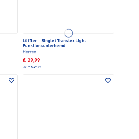
Löffler
·
Singlet Transtex Light
Funktionsunterhemd
Herren
€ 29,99
UVP*
€ 49,99