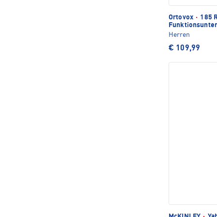
Ortovox
·
185 R
Funktionsunte
Herren
€ 109,99
McKINLEY
·
Yaht