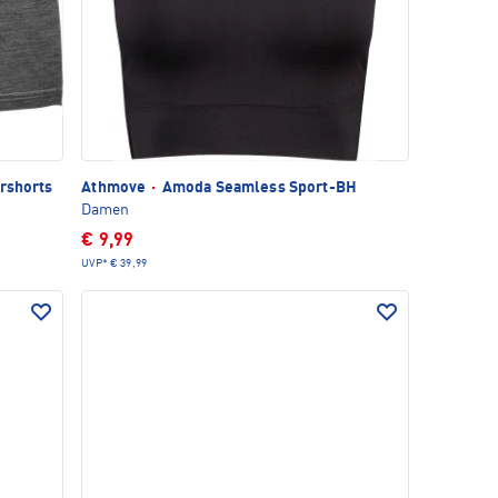
rshorts
Athmove
·
Amoda Seamless Sport-BH
Damen
€ 9,99
UVP*
€ 39,99