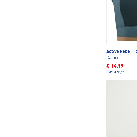
Active Rebel
·
Damen
€ 14,99
UVP*
€ 54,99