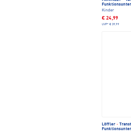
Funktionsunte
Kinder
€ 24,99
UVP*
€ 39,99
Löffler
·
Trans
Funktionsunte