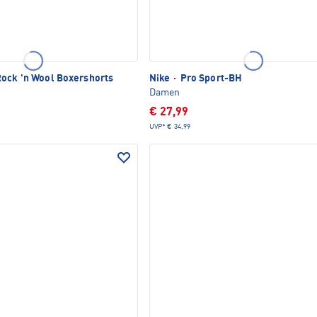
ock 'n Wool Boxershorts
Nike
·
Pro Sport-BH
Damen
€ 27,99
UVP*
€ 34,99