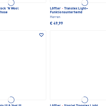
ock 'N Wool
Löffler
·
Transtex Light+
rhose
Funktionsunterhemd
Herren
€ 49,99
o III & Yaal III
Löffler
·
Singlet Transtex Light