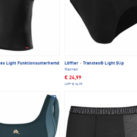
tex Light Funktionsunterhemd
Löffler
·
Transtex® Light Slip
Herren
€ 24,99
UVP*
€ 34,99