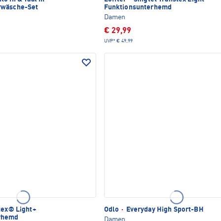
rwäsche-Set
Funktionsunterhemd
Damen
€ 29,99
UVP*
€ 49,99
tex® Light+
Odlo
·
Everyday High Sport-BH
rhemd
Damen