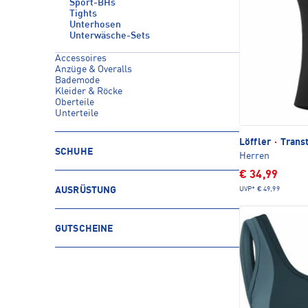
Sport-BHs
Tights
Unterhosen
Unterwäsche-Sets
Accessoires
Anzüge & Overalls
Bademode
Kleider & Röcke
Oberteile
Unterteile
Löffler
·
Trans
SCHUHE
Herren
€ 34,99
UVP*
€ 49,99
AUSRÜSTUNG
GUTSCHEINE