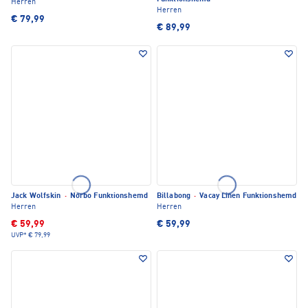
Herren
Herren
€ 79,99
€ 89,99
Jack Wolfskin
·
Norbo Funktionshemd
Billabong
·
Vacay Linen Funktionshemd
Herren
Herren
€ 59,99
€ 59,99
UVP*
€ 79,99