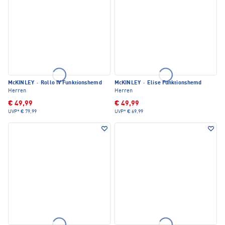
McKINLEY
·
Rollo IV Funktionshemd
McKINLEY
·
Elise Funktionshemd
Herren
Herren
€ 49,99
€ 49,99
UVP*
€ 79,99
UVP*
€ 69,99