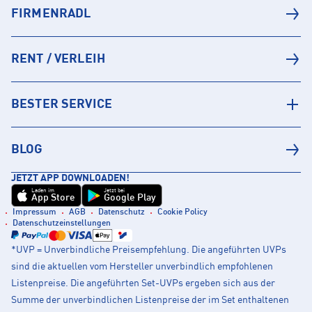
FIRMENRADL
RENT / VERLEIH
BESTER SERVICE
BLOG
JETZT APP DOWNLOADEN!
Laden im
Jetzt bei
App Store
Google Play
Impressum
AGB
Datenschutz
Cookie Policy
Datenschutzeinstellungen
*UVP = Unverbindliche Preisempfehlung. Die angeführten UVPs
sind die aktuellen vom Hersteller unverbindlich empfohlenen
Listenpreise. Die angeführten Set-UVPs ergeben sich aus der
Summe der unverbindlichen Listenpreise der im Set enthaltenen