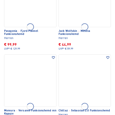
Patagonia
·
Fjord Flannel
Jack Wolfskin
·
Meseta
Funktionshemd
Funktionshemd
Herren
Herren
€ 99,99
€ 44,99
UVP*
€ 129,99
UVP*
€ 59,99
Montura
·
Versante Funktionshemd mit
Chillaz
·
Sebastian 2.0 Funktionshemd
Kapuze
Herren