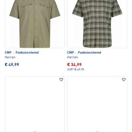
CMP
·
Funktionshemd
CMP
·
Funktionshemd
Herren
Herren
€ 49,99
€ 34,99
UVP*
€ 49,99