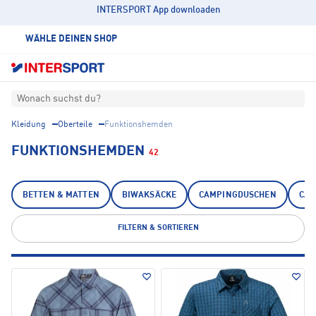
INTERSPORT App downloaden
WÄHLE DEINEN SHOP
Wonach suchst du?
Kleidung
Oberteile
Funktionshemden
FUNKTIONSHEMDEN
42
BETTEN & MATTEN
BIWAKSÄCKE
CAMPINGDUSCHEN
CAM
FILTERN & SORTIEREN