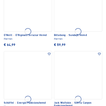
O'Neill
·
O'Riginals Structur Hemd
Billabong
·
Sundays Hemd
Herren
Herren
€ 64,99
€ 59,99
Schöffel
·
Energio Funktionshemd
Jack Wolfskin
·
Sierra Canyon
Funktionshemd