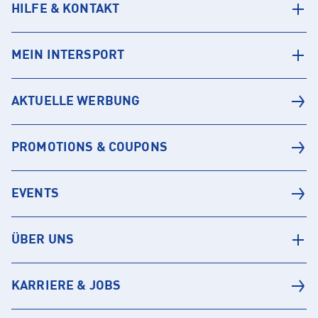
HILFE & KONTAKT
MEIN INTERSPORT
AKTUELLE WERBUNG
PROMOTIONS & COUPONS
EVENTS
ÜBER UNS
KARRIERE & JOBS