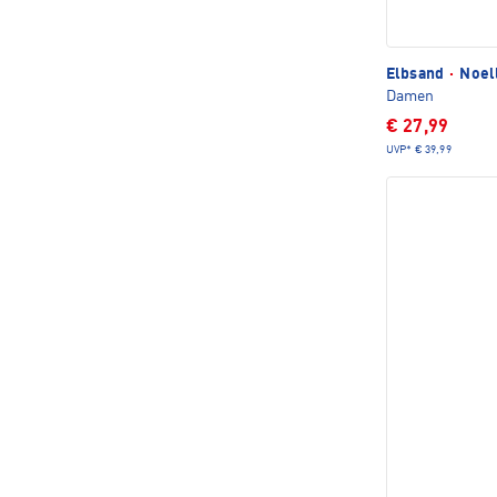
Elbsand
·
Noell
Damen
€ 27,99
UVP*
€ 39,99