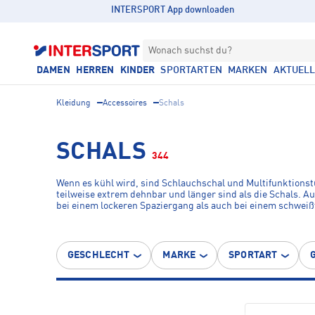
INTERSPORT App downloaden
Wonach suchst du?
DAMEN
HERREN
KINDER
SPORTARTEN
MARKEN
AKTUEL
Kleidung
Accessoires
Schals
SCHALS
344
Wenn es kühl wird, sind Schlauchschal und Multifunktionstü
teilweise extrem dehnbar und länger sind als die Schals. A
bei einem lockeren Spaziergang als auch bei einem schweißt
recycelten Mikrofasern, Polyester oder Wolle mit Nylon. S
GESCHLECHT
MARKE
SPORTART