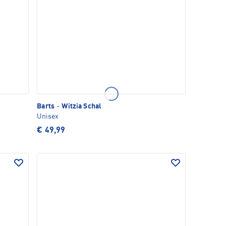
Barts
·
Witzia Schal
Unisex
€ 49,99