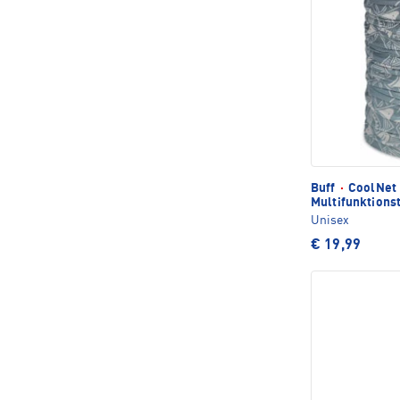
Buff
·
CoolNet 
Multifunktions
Unisex
€ 19,99