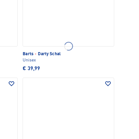
Barts
·
Darty Schal
Unisex
€ 39,99