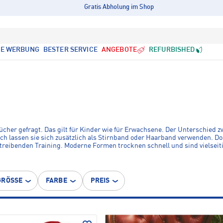
Gratis Abholung im Shop
LE WERBUNG
BESTER SERVICE
ANGEBOTE
REFURBISHED
cher gefragt. Das gilt für Kinder wie für Erwachsene. Der Unterschied z
uch lassen sie sich zusätzlich als Stirnband oder Haarband verwenden. D
reibenden Training. Moderne Formen trocknen schnell und sind vielseitig
chlauchschal und Multifunktionstücher sind unverzichtbare moderne Acce
GRÖSSE
FARBE
PREIS