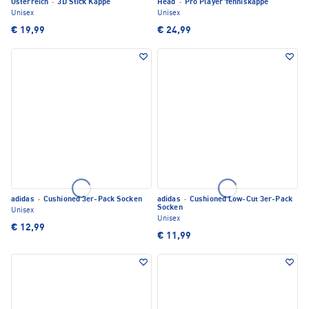
Österreich
·
3D Stick Kappe
Head
·
Pro Player Tenniskappe
Unisex
Unisex
€ 19,99
€ 24,99
adidas
·
Cushioned 3er-Pack Socken
adidas
·
Cushioned Low-Cut 3er-Pack
Socken
Unisex
Unisex
€ 12,99
€ 11,99