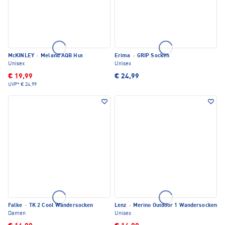
McKINLEY
·
Meland AQB Hut
Erima
·
GRIP Socken
Unisex
Unisex
€ 19,99
€ 24,99
UVP*
€ 24,99
Falke
·
TK 2 Cool Wandersocken
Lenz
·
Merino Outdoor 1 Wandersocken
Damen
Unisex