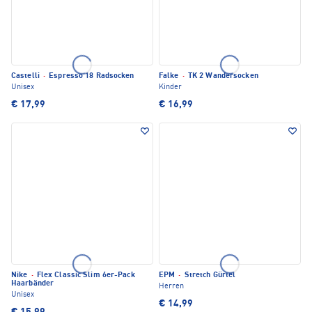
Castelli
·
Espresso 18 Radsocken
Falke
·
TK 2 Wandersocken
Unisex
Kinder
€ 17,99
€ 16,99
Nike
·
Flex Classic Slim 6er-Pack
EPM
·
Stretch Gürtel
Haarbänder
Herren
Unisex
€ 14,99