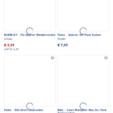
McKINLEY
·
Flo Quarter Wandersocken
Puma
·
Quarter 3er-Pack Socken
Unisex
Kinder
€ 9,99
€ 7,99
UVP*
€ 14,99
Falke
·
RU4 Short Laufsocken
Nike
·
Court Multiplier Max 2er-Pack