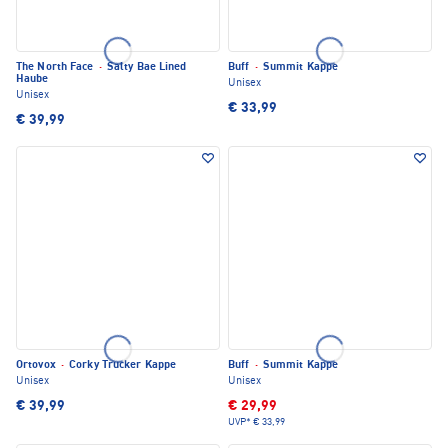
The North Face
·
Salty Bae Lined
Buff
·
Summit Kappe
Haube
Unisex
Unisex
€ 33,99
€ 39,99
Ortovox
·
Corky Trucker Kappe
Buff
·
Summit Kappe
Unisex
Unisex
€ 39,99
€ 29,99
UVP*
€ 33,99