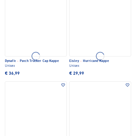
Dynafit
·
Patch Trucker Cap Kappe
Eisley
·
Hurricane Kappe
Unisex
Unisex
€ 36,99
€ 29,99