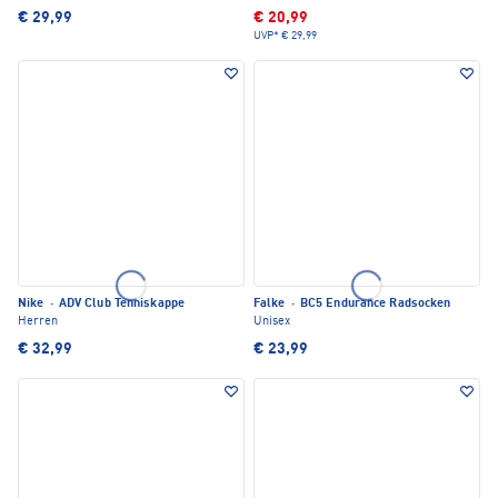
€ 29,99
€ 20,99
UVP*
€ 29,99
Nike
·
ADV Club Tenniskappe
Falke
·
BC5 Endurance Radsocken
Herren
Unisex
€ 32,99
€ 23,99