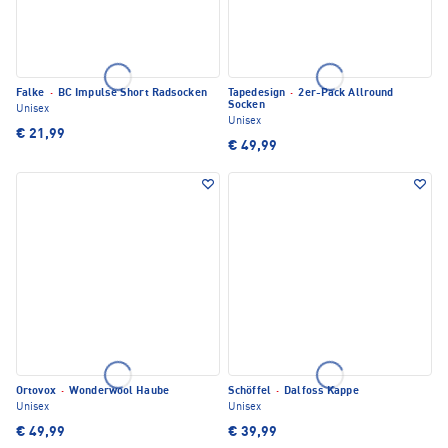
Falke
·
BC Impulse Short Radsocken
Tapedesign
·
2er-Pack Allround
Socken
Unisex
Unisex
€ 21,99
€ 49,99
Ortovox
·
Wonderwool Haube
Schöffel
·
Dalfoss Kappe
Unisex
Unisex
€ 49,99
€ 39,99