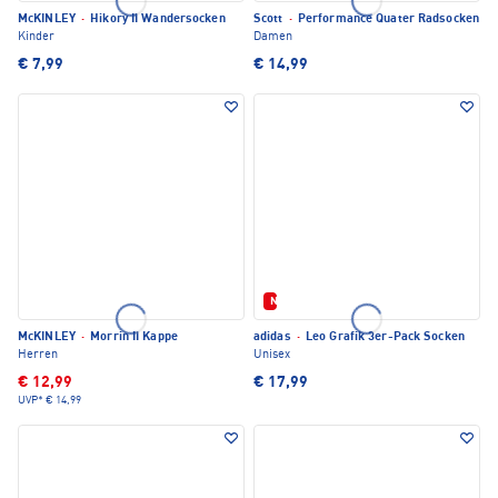
McKINLEY
·
Hikory II Wandersocken
Scott
·
Performance Quater Radsocken
Kinder
Damen
€ 7,99
€ 14,99
Neu
McKINLEY
·
Morrin II Kappe
adidas
·
Leo Grafik 3er-Pack Socken
Herren
Unisex
€ 12,99
€ 17,99
UVP*
€ 14,99