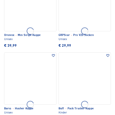
Ortovox
·
Mtn Stripe Kappe
GRPStar
·
Pro V20 Socken
Unisex
Unisex
€ 39,99
€ 29,99
Barts
·
Husher Kappe
Buff
·
Pack Trucker Kappe
Unisex
Kinder