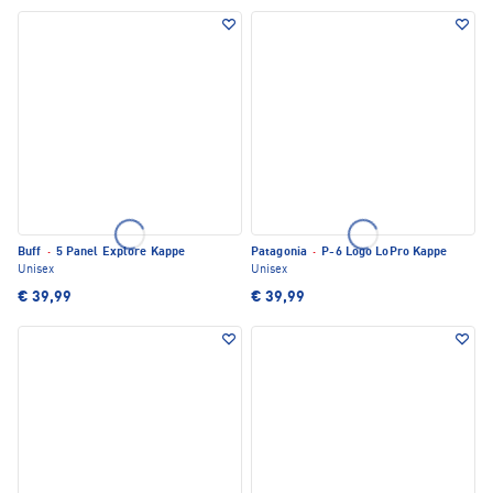
Buff
·
5 Panel Explore Kappe
Patagonia
·
P-6 Logo LoPro Kappe
Unisex
Unisex
€ 39,99
€ 39,99