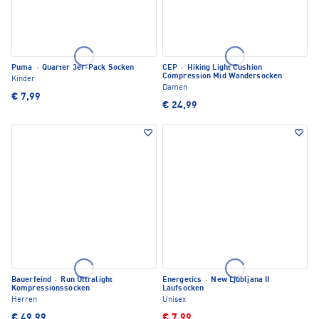
Puma
·
Quarter 3er-Pack Socken
CEP
·
Hiking Light Cushion
Compression Mid Wandersocken
Kinder
Damen
€ 7,99
€ 24,99
Bauerfeind
·
Run Ultralight
Energetics
·
New Ljubljana II
Kompressionssocken
Laufsocken
Herren
Unisex
€ 49,99
€ 7,99