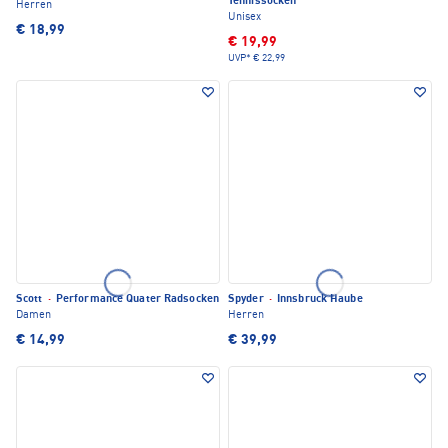
Tennissocken
Herren
Unisex
€ 18,99
€ 19,99
UVP*
€ 22,99
Scott
·
Performance Quater Radsocken
Spyder
·
Innsbruck Haube
Damen
Herren
€ 14,99
€ 39,99