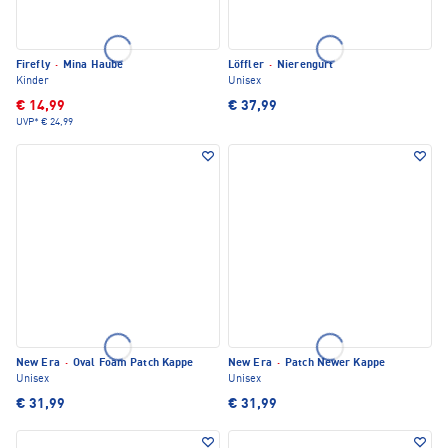
Firefly
·
Mina Haube
Löffler
·
Nierengurt
Kinder
Unisex
€ 14,99
€ 37,99
UVP*
€ 24,99
New Era
·
Oval Foam Patch Kappe
New Era
·
Patch Newer Kappe
Unisex
Unisex
€ 31,99
€ 31,99