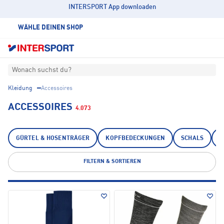
INTERSPORT App downloaden
WÄHLE DEINEN SHOP
Wonach suchst du?
Kleidung
Accessoires
ACCESSOIRES
4.073
GÜRTEL & HOSENTRÄGER
KOPFBEDECKUNGEN
SCHALS
S
FILTERN & SORTIEREN