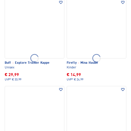
Buff
·
Explore Trucker Kappe
Firefly
·
Mina Haube
Unisex
Kinder
€ 29,99
€ 14,99
UVP*
€ 33,99
UVP*
€ 24,99