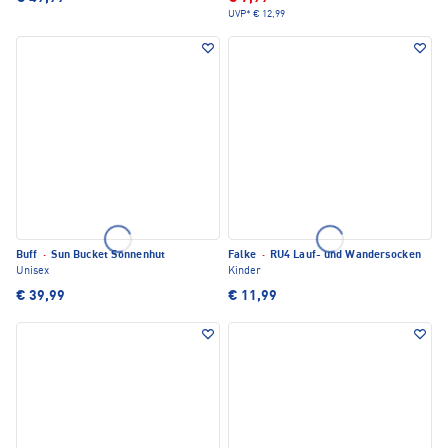
UVP*
€ 12,99
Buff
·
Sun Bucket Sonnenhut
Falke
·
RU4 Lauf- und Wandersocken
Unisex
Kinder
€ 39,99
€ 11,99