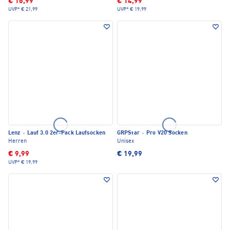
€ 16,99
€ 14,99
UVP*
€ 21,99
UVP*
€ 19,99
Lenz
·
Lauf 3.0 2er-Pack Laufsocken
GRPStar
·
Pro V20 Socken
Herren
Unisex
€ 9,99
€ 19,99
UVP*
€ 19,99