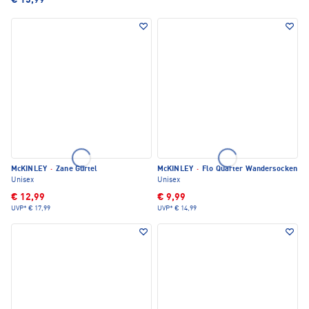
€ 15,99
McKINLEY
·
Zane Gürtel
McKINLEY
·
Flo Quarter Wandersocken
Unisex
Unisex
€ 12,99
€ 9,99
UVP*
€ 17,99
UVP*
€ 14,99