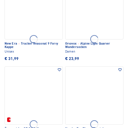
New Era
·
Trucker Seasonal 9 Forty
Ortovox
·
Alpine Light Quarter
Kappe
Wandersocken
Unisex
Damen
€ 31,99
€ 23,99
Neu