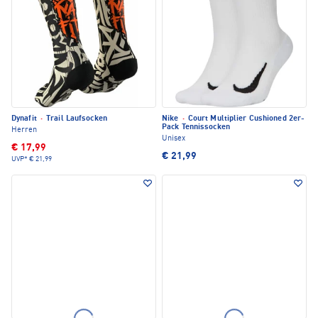
Dynafit
·
Trail Laufsocken
Nike
·
Court Multiplier Cushioned 2er-
Pack Tennissocken
Herren
Unisex
€ 17,99
€ 21,99
UVP*
€ 21,99