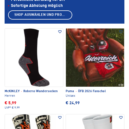
Sofortige Abholung möglich
SHOP AUSWÄHLEN UND PRODUKTE ANZEIGEN
McKINLEY
·
Roberto Wandersocken
Puma
·
ÖFB 2026 Fanschal
Herren
Unisex
€ 5,99
€ 24,99
UVP*
€ 9,99