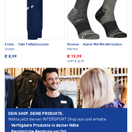
Erima
·
Tube Fußballstutzen
Ortovox
·
Alpine Mid Wandersocken
Unisex
Herren
€ 8,99
€ 19,99
UVP*
€ 26,99
DEIN SHOP. DEINE PRODUKTE.
Wähle jetzt deinen INTERSPORT Shop aus und erhalte:
Verfügbare Produkte in deiner Nähe
Persönliche Beratung vor Ort