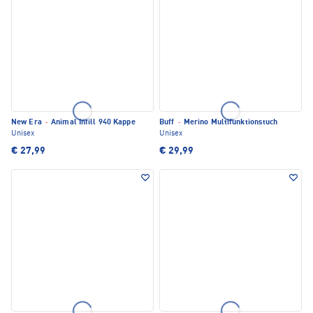
New Era
·
Animal Infill 940 Kappe
Buff
·
Merino Multifunktionstuch
Unisex
Unisex
€ 27,99
€ 29,99