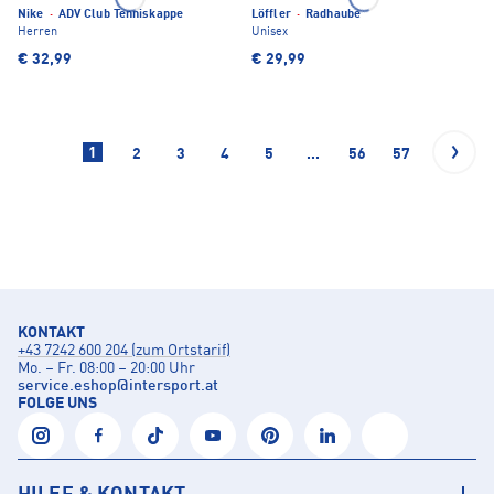
Nike
·
ADV Club Tenniskappe
Löffler
·
Radhaube
Herren
Unisex
€ 32,99
€ 29,99
1
2
3
4
5
...
56
57
KONTAKT
+43 7242 600 204 (zum Ortstarif)
Mo. – Fr. 08:00 – 20:00 Uhr
service.eshop
@
intersport.at
FOLGE UNS