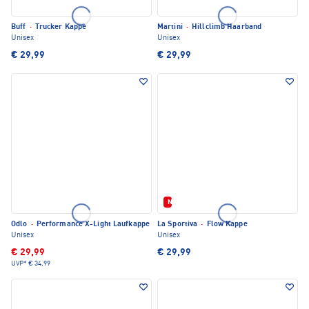
Buff
·
Trucker Kappe
Martini
·
Hillclimb Haarband
Unisex
Unisex
€ 29,99
€ 29,99
Neu
Odlo
·
Performance X-Light Laufkappe
La Sportiva
·
Flow Kappe
Unisex
Unisex
€ 29,99
€ 29,99
UVP*
€ 34,99